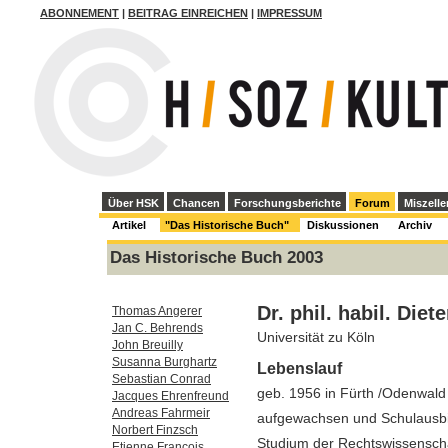
ABONNEMENT
|
BEITRAG EINREICHEN
|
IMPRESSUM
Über HSK
Chancen
Forschungsberichte
Forum
Miszelle
Artikel
"Das Historische Buch"
Diskussionen
Archiv
Das Historische Buch 2003
Dr. phil. habil. Die
Thomas Angerer
Jan C. Behrends
Universität zu Köln
John Breuilly
Susanna Burghartz
Lebenslauf
Sebastian Conrad
geb. 1956 in Fürth /Odenwald
Jacques Ehrenfreund
Andreas Fahrmeir
aufgewachsen und Schulausb
Norbert Finzsch
Studium der Rechtswissenscha
Etienne François