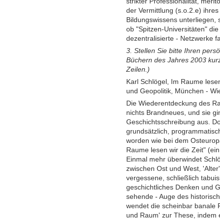
strikter Professionalität, mer
der Vermittlung (s.o.2.e) ihre
Bildungswissens unterliegen, s
ob "Spitzen-Universitäten" die 
dezentralisierte - Netzwerke f
3. Stellen Sie bitte Ihren per
Büchern des Jahres 2003 kurz 
Zeilen.)
Karl Schlögel, Im Raume lesen 
und Geopolitik, München - W
Die Wiederentdeckung des Rau
nichts Brandneues, und sie gi
Geschichtsschreibung aus. Doc
grundsätzlich, programmatisch,
worden wie bei dem Osteuropa
Raume lesen wir die Zeit" (ei
Einmal mehr überwindet Schl
zwischen Ost und West, 'Alter
vergessene, schließlich tabui
geschichtliches Denken und G
sehende - Auge des historisc
wendet die scheinbar banale F
und Raum' zur These, indem e