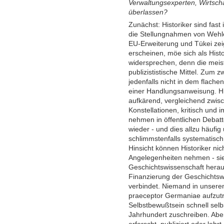
Verwaltungsexperten, Wirtscha
überlassen?
Zunächst: Historiker sind fast
die Stellungnahmen von Wehle
EU-Erweiterung und Tükei zeig
erscheinen, möe sich als Histo
widersprechen, denn die meis
publizististische Mittel. Zum z
jedenfalls nicht in dem flache
einer Handlungsanweisung. His
aufkärend, vergleichend zwis
Konstellationen, kritisch und i
nehmen in öffentlichen Debat
wieder - und dies allzu häufig 
schlimmstenfalls systematisch
Hinsicht können Historiker nich
Angelegenheiten nehmen - si
Geschichtswissenschaft heraus
Finanzierung der Geschichtswi
verbindet. Niemand in unsere
praeceptor Germaniae aufzut
Selbstbewußtsein schnell selbs
Jahrhundert zuschreiben. Abe
erforscht, publiziert oder leh