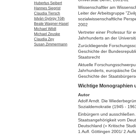
Hubertus Seibert
Wissenschaftler am Wissenscha
Hannes Siegrist
Leiter der Arbeitsgruppe "Zivil
Claudia Tiersch
sozialwissenschaftliche Persp
István György Tóth
Beate Wagner-Hasel
2002
Michael Wildt
Vertreter einer Professur für
Michael Zeuske
Jahrhunderts an der Universit
Claudia Zey
Susan Zimmermann
Zurückliegende Forschungssch
Geschichte der Bundesrepubli
Staatsrecht
Aktuelle Forschungsschwerpun
Jahrhunderts, europäische Ges
Geschichte der Staatsbürgers
Wichtige Monographien 
Autor
Adolf Arndt. Die Wiederbegrü
Sozialdemokratie (1945 - 196
Einbürgern und ausschließen. 
Staatsangehörigkeit vom Deut
Deutschland (= Kritische Stud
1.Aufl. Göttingen 2001/ 2.Auf