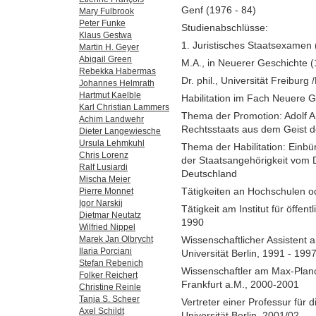
Genf (1976 - 84)
Mary Fulbrook
Peter Funke
Studienabschlüsse:
Klaus Gestwa
1. Juristisches Staatsexamen
Martin H. Geyer
Abigail Green
M.A., in Neuerer Geschichte 
Rebekka Habermas
Dr. phil., Universität Freiburg
Johannes Helmrath
Hartmut Kaelble
Habilitation im Fach Neuere Ge
Karl Christian Lammers
Thema der Promotion: Adolf 
Achim Landwehr
Rechtsstaats aus dem Geist d
Dieter Langewiesche
Ursula Lehmkuhl
Thema der Habilitation: Einbü
Chris Lorenz
der Staatsangehörigkeit vom 
Ralf Lusiardi
Deutschland
Mischa Meier
Tätigkeiten an Hochschulen o
Pierre Monnet
Igor Narskij
Tätigkeit am Institut für öffen
Dietmar Neutatz
1990
Wilfried Nippel
Wissenschaftlicher Assistent a
Marek Jan Olbrycht
Ilaria Porciani
Universität Berlin, 1991 - 199
Stefan Rebenich
Wissenschaftler am Max-Planck
Folker Reichert
Frankfurt a.M., 2000-2001
Christine Reinle
Tanja S. Scheer
Vertreter einer Professur für
Axel Schildt
Universität Berlin, 2001/02