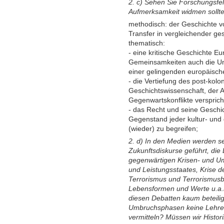
2. c) Sehen Sie Forschungsfe
Aufmerksamkeit widmen sollt
methodisch: der Geschichte v
Transfer in vergleichender ge
thematisch:
- eine kritische Geschichte Eu
Gemeinsamkeiten auch die Unt
einer gelingenden europäische
- die Vertiefung des post-kolo
Geschichtswissenschaft, der 
Gegenwartskonflikte versprich
- das Recht und seine Geschic
Gegenstand jeder kultur- und 
(wieder) zu begreifen;
2. d) In den Medien werden se
Zukunftsdiskurse geführt, di
gegenwärtigen Krisen- und U
und Leistungsstaates, Krise 
Terrorismus und Terrorismu
Lebensformen und Werte u.a.m.
diesen Debatten kaum beteilig
Umbruchsphasen keine Lehren
vermitteln? Müssen wir Histori