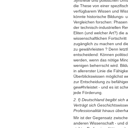
Synthese und politischen Ums
die These von einer spezifis
verfügbarem Wissen und Wisse
könnte historische Bildungs- 
Vergleichen forschen: Phasen
der technisch-industriellen Re
Eliten (und welcher Art?) die
wissenschaftlichen Fortschritt
zugänglich zu machen und die
zu gewährleisten ? Denn letztl
entscheidend: Können politisc
werden, wenn das nötige Min
wenigen beherrscht wird. Bild
in allererster Linie die Fähigk
Überblickswissen möglichst w
zur Entscheidung zu befähigen
gew#hrleistet - und es ist sch
jede Förderung.
2. f) Deutschland begibt sich 
Verträgt sich Geschichtswisse
Professionalität hinaus über
Mir ist der Gegensatz zwische
anderen Wissenschaft - und d