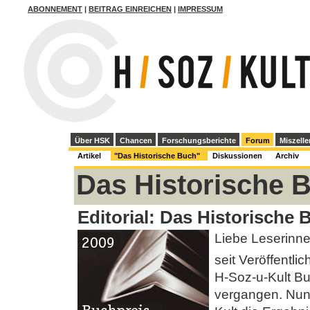
ABONNEMENT
|
BEITRAG EINREICHEN
|
IMPRESSUM
Über HSK
Chancen
Forschungsberichte
Forum
Miszelle
Artikel
"Das Historische Buch"
Diskussionen
Archiv
Das Historische 
Editorial: Das Historische 
Liebe Leserinne
seit Veröffentli
H-Soz-u-Kult Bu
vergangen. Nun