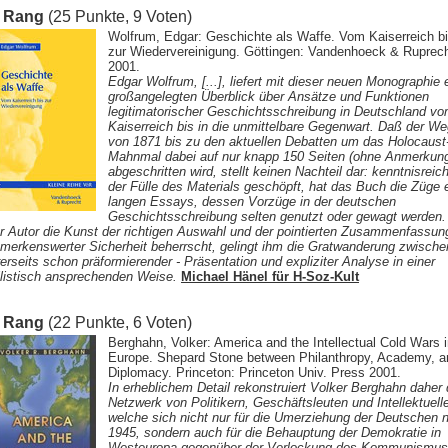
. Rang
(25 Punkte, 9 Voten)
Wolfrum, Edgar: Geschichte als Waffe. Vom Kaiserreich b
zur Wiedervereinigung. Göttingen: Vandenhoeck & Ruprec
2001.
Edgar Wolfrum, [...], liefert mit dieser neuen Monographie 
großangelegten Überblick über Ansätze und Funktionen
legitimatorischer Geschichtsschreibung in Deutschland v
Kaiserreich bis in die unmittelbare Gegenwart. Daß der W
von 1871 bis zu den aktuellen Debatten um das Holocaust
Mahnmal dabei auf nur knapp 150 Seiten (ohne Anmerkun
abgeschritten wird, stellt keinen Nachteil dar: kenntnisreic
der Fülle des Materials geschöpft, hat das Buch die Züge 
langen Essays, dessen Vorzüge in der deutschen
Geschichtsschreibung selten genutzt oder gewagt werden.
r Autor die Kunst der richtigen Auswahl und der pointierten Zusammenfassun
merkenswerter Sicherheit beherrscht, gelingt ihm die Gratwanderung zwische
rerseits schon präformierender - Präsentation und expliziter Analyse in einer
ilistisch ansprechenden Weise.
Michael Hänel für H-Soz-Kult
. Rang
(22 Punkte, 6 Voten)
Berghahn, Volker: America and the Intellectual Cold Wars 
Europe. Shepard Stone between Philanthropy, Academy, a
Diplomacy. Princeton: Princeton Univ. Press 2001.
In erheblichem Detail rekonstruiert Volker Berghahn daher
Netzwerk von Politikern, Geschäftsleuten und Intellektuell
welche sich nicht nur für die Umerziehung der Deutschen 
1945, sondern auch für die Behauptung der Demokratie in
Westeuropa gegenüber der Verlockung des Kommunismus