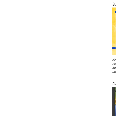
3
de
be
ih
st
4