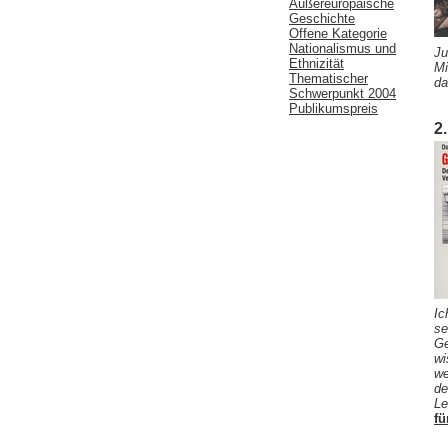
Außereuropäische
Geschichte
Offene Kategorie
Nationalismus und
Ju
Ethnizität
Mi
Thematischer
da
Schwerpunkt 2004
Publikumspreis
2
Ic
se
Ge
wi
we
de
Le
fü