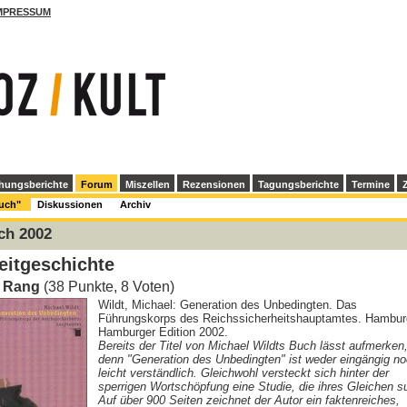
MPRESSUM
hungsberichte
Forum
Miszellen
Rezensionen
Tagungsberichte
Termine
Z
Buch"
Diskussionen
Archiv
ch 2002
eitgeschichte
. Rang
(38 Punkte, 8 Voten)
Wildt, Michael: Generation des Unbedingten. Das
Führungskorps des Reichssicherheitshauptamtes. Hambur
Hamburger Edition 2002.
Bereits der Titel von Michael Wildts Buch lässt aufmerken
denn "Generation des Unbedingten" ist weder eingängig n
leicht verständlich. Gleichwohl versteckt sich hinter der
sperrigen Wortschöpfung eine Studie, die ihres Gleichen s
Auf über 900 Seiten zeichnet der Autor ein faktenreiches,