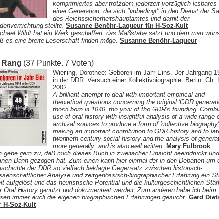
komprimiertes aber trotzdem jederzeit vorzüglich lesbares 
einer Generation, die sich "unbedingt" in den Dienst der S
des Reichssicherheitshauptamtes und damit der
denvernichtung stellte.
Susanne Benöhr-Laqueur für H-Soz-Kult
chael Wildt hat ein Werk geschaffen, das Maßstäbe setzt und dem man wüns
ß es eine breite Leserschaft finden möge.
Susanne Benöhr-Laqueur
. Rang
(37 Punkte, 7 Voten)
Wierling, Dorothee: Geboren im Jahr Eins. Der Jahrgang 1
in der DDR. Versuch einer Kollektivbiographie. Berlin: Ch. 
2002.
A brilliant attempt to deal with important empirical and
theoretical questions concerning the original 'GDR generatio
those born in 1949, the year of the GDR's founding. Comb
use of oral history with insightful analysis of a wide range 
archival sources to produce a form of 'collective biography'
making an important contribution to GDR history and to lat
twentieth-century social history and the analysis of genera
more generally; and is also well written.
Mary Fulbrook
h gebe gern zu, daß mich dieses Buch in zweifacher Hinsicht beeindruckt und
inen Bann gezogen hat. Zum einen kann hier einmal der in den Debatten um 
schichte der DDR so vielfach beklagte Gegensatz zwischen historisch-
ssenschaftlicher Analyse und zeitgenössisch-biographischer Erfahrung ein S
it aufgelöst und das heuristische Potential und die kulturgeschichtlichen Stä
r Oral History genutzt und dokumentiert werden. Zum anderen habe ich beim
sen immer auch die eigenen biographischen Erfahrungen gesucht.
Gerd Diet
r H-Soz-Kult