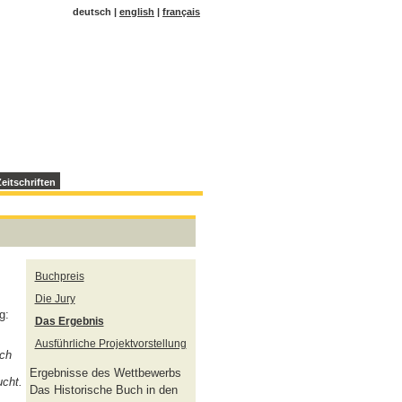
deutsch |
english
|
français
eitschriften
Buchpreis
Die Jury
g:
Das Ergebnis
,
Ausführliche Projektvorstellung
och
Ergebnisse des Wettbewerbs
ucht.
Das Historische Buch in den