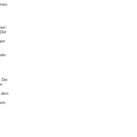
zten.
chen
 Der
ngen
oder
. Die
e.
t dem
sem