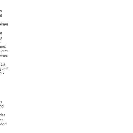
is
ht
einen
om
eg
-
gen)
h aus
eines
 Da
g mit
n -
in
nd
 das
en,
nach