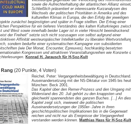
sowie die Aufrechterhaltung der atlantischen Allianz einset
Schließlich präsentiert er interessante Kurzanalysen des
Wechsels der politischen Prioritäten in Amerika und des
kulturellen Klimas in Europa, die den Erfolg der jeweiligen
ojekte zunächst begünstigten und später in Frage stellten. Der Ertrag einer
lchen Perspektive für ein tieferes Verständnis des kalten Kulturkrieges zwis
t und West sowie innerhalb beider Lager ist in vieler Hinsicht beeindruckend:
eist der Freiheit" setzte sich nicht sozusagen von selbst aufgrund einer
stinktiven Affinität westeuropäischer Intellektueller zu liberalen Wertvorstellu
rch, sondern bedurfte einer systematischen Kampagne von subsidierten
itschriften (wie Der Monat, Encounter, Epreuves), hochkarätig besetzten
ternationalen Kongressen und attraktiven Veranstaltungsreihen wie Konzerte 
chterlesungen.
Konrad H. Jarausch für H-Soz-Kult
. Rang
(20 Punkte, 4 Voten)
Reichel, Peter: Vergangenheitsbewältigung in Deutschland
Auseinandersetzung mit der NS-Diktatur von 1945 bis heut
München: Beck 2001.
Das Kapitel über den Remer-Prozess und den Umgang mi
Widerstand des 20. Juli gehört zu den knappsten und
gleichwohl spannendsten des ganzen Buches. [...] An die
Kapitel zeigt sich, inwieweit die politischen
Auseinandersetzungen der 1950er- Jahre in ihren
geschichtspolitischen Implikationen bis in die Gegenwart
reichen und nicht nur als Ereignisse der Vergangenheit
verstanden werden können.
Matthias Hass für H-Soz-Kult