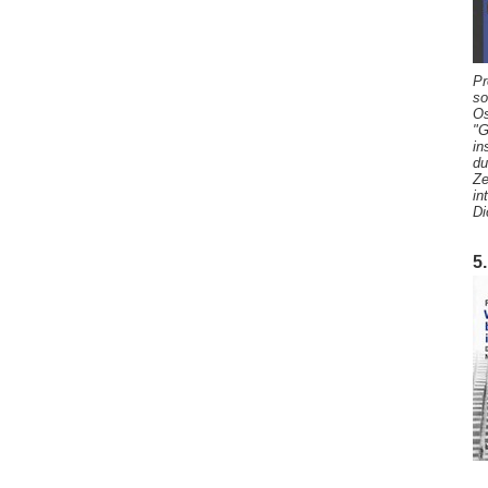
Pr
so
Os
"G
in
du
Ze
in
Di
5