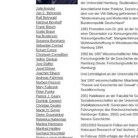
der Universität Hamburg, Studienabsc
Julia Angster
Anschließend freier Publizist, Dozent 
Jan C. Behrends
dem von der VW-Stiftung geförderten
Ralf Behrwald
"Modernisierung und Modernität in den
Hartmut Berghoff
Bundesrepublik Deutschland"
Frank Bösch
1991 Promotion zum Dr. phil. an der U
Guido Braun
einer Dissertation zur Konsumgeschic
Kai Brodersen
'Konsumgesellschaft'. Mangelerfahrun
Susanna Burghartz
Wohlstandshoffnung in Westdeutschlan
Sebastian Conrad
Hamburg 1994
Eckart Conze
1992 bis 1997 Wissenschaftlicher Mita
Christoph Cornelißen
Forschungstelle für die Geschichte de
Volker Depkat
Hamburg (heute: Forschungsstelle für 
Jost Dülffer
Hamburg)
Josef Ehmer
Joachim Eibach
Und Lehrtätigkeit an der Universität 
Andreas Fahrmeir
Seit 1997 wissenschaftlicher Mitarbeit
Norbert Finzsch
'Theorie und Geschichte der Gewalt" d
Mary Fulbrook
Sozialforschung
Peter Funke
2001 Habilitation an der Fakultät für G
Patrick J. Geary
Sozialwissenschaften an der Universi
Dominik Geppert
(Habilitationsschrift: Generation des 
Christian Geulen
Führungskorps des Reichssicherheit
Martin H. Geyer
Hamburger Edition, 2002) und seit 200
Dieter Gosewinkel
Neuere Geschichte
Rebekka Habermas
Martina Hartmann
2001/2002 Research Fellow am Internati
Manfred Hettling
Holocaust Research of Yad Vashem, 
Gerhard Hirschfeld
Im Februar 2009 erfolgte der Ruf auf 
Stefan-Ludwig Hoffmann