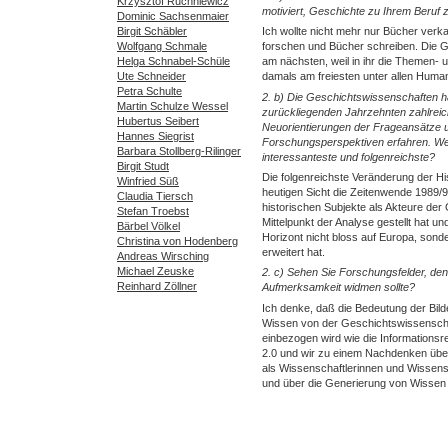
Krzysztof Ruchniewicz
motiviert, Geschichte zu Ihrem Beruf
Dominic Sachsenmaier
Birgit Schäbler
Ich wollte nicht mehr nur Bücher verk
Wolfgang Schmale
forschen und Bücher schreiben. Die G
Helga Schnabel-Schüle
am nächsten, weil in ihr die Themen- 
Ute Schneider
damals am freiesten unter allen Huma
Petra Schulte
2. b) Die Geschichtswissenschaften h
Martin Schulze Wessel
zurückliegenden Jahrzehnten zahlrei
Hubertus Seibert
Neuorientierungen der Frageansätze 
Hannes Siegrist
Forschungsperspektiven erfahren. Welc
Barbara Stollberg-Rilinger
interessanteste und folgenreichste?
Birgit Studt
Die folgenreichste Veränderung der His
Winfried Süß
heutigen Sicht die Zeitenwende 1989/9
Claudia Tiersch
historischen Subjekte als Akteure der
Stefan Troebst
Mittelpunkt der Analyse gestellt hat 
Bärbel Völkel
Horizont nicht bloss auf Europa, sond
Christina von Hodenberg
erweitert hat.
Andreas Wirsching
Michael Zeuske
2. c) Sehen Sie Forschungsfelder, de
Reinhard Zöllner
Aufmerksamkeit widmen sollte?
Ich denke, daß die Bedeutung der Bilde
Wissen von der Geschichtswissenscha
einbezogen wird wie die Informations
2.0 und wir zu einem Nachdenken über
als Wissenschaftlerinnen und Wissens
und über die Generierung von Wissen 