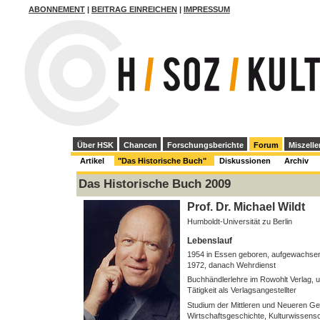
ABONNEMENT
|
BEITRAG EINREICHEN
|
IMPRESSUM
Über HSK
Chancen
Forschungsberichte
Forum
Miszelle
Artikel
"Das Historische Buch"
Diskussionen
Archiv
Das Historische Buch 2009
Prof. Dr. Michael Wildt
Humboldt-Universität zu Berlin
Lebenslauf
1954 in Essen geboren, aufgewachsen 
1972, danach Wehrdienst
Buchhändlerlehre im Rowohlt Verlag, 
Tätigkeit als Verlagsangestellter
Studium der Mittleren und Neueren Ge
Wirtschaftsgeschichte, Kulturwissens