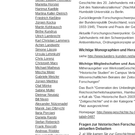
Geschichte des 20. Jahrhunderts mit 
Marietta Horster
Zeit des Nationalsozialismus“ (Nachfo
Hartmut Kaelble
Humboldt-Universität zu Berlin.
Martina Kaller-Dietrich
Friedrich Kießling
Zurückliegende Forschungsschwerpu
Jürgen Kocka
der Bundesrepublik Deutschland; sozi
Martin Kohlrausch
1933-1945; Theorie und Praxis der G
Birthe Kundrus
Aktuelle Forschungsschwerpunkte: Ge
Ulrich Lambrecht
Jahrhunderts mit den Schwerpunkten N
Karl Christian Lammers
Antisemitismus, Ordnungskonzepte 
Achim Landwehr
Simone Lässig
Wichtige Monographien und Her
Ursula Lehmkuhl
siehe
http://www.lueders-kunden.net/w
Chris Lorenz
Christoph Marx
Wichtige Mitgliedschaften und Au
Michael Matheus
Mitherausgeber von WerkstattGeschic
Mischa Meier
"Historische Studien" im Campus Verla
Gabriele Metzler
Wissenschaftlichen Beirates der Zeitsch
Jürgen Miethke
Forschungen"
Olaf Mörke
Das Buch "Generation des Unbedingt
Sabine Müller
Reichssicherheitshauptamtes, Hambu
Dietmar Neutatz
u-Kult als "Das Historische Buch 2003"
Bill Niven
"Zeitgeschichte" und in der Kategorie 
Alexander Nützenadel
Platz ausgezeichnet
Marek Jan Olbrycht
Homepage:
http://www.geschichte.hu-b
Ilaria Porciani
tabid=3487
Daniela Rando
Stefan Rebenich
Fragen zur historischen Forsch
Frank Rexroth
aktuellen Debatten
Andreas Rödder
2. a) Wie kamen Sie zur Geschichtsw