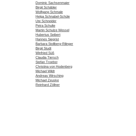
Dominic Sachsenmaier
Birgit Schäbler
Wolfgang Schmale
Helga Schnabel-Schüle
Ute Schneider
Petra Schulte
Martin Schulze Wessel
Hubertus Seibert
Hannes Siegrist
Barbara Stollberg-Rilinger
Birgit Studt
Winfried Süß
Claudia Tiersch
Stefan Troebst
Christina von Hodenberg
Michael Wildt
Andreas Wirsching
Michael Zeuske
Reinhard Zöllner