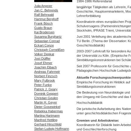
1984-1986 Referendariat
Julia Angster
langjährige Tätigkeiten als Lehrerin, F
Jan C. Behrends
Geschichte, Hauptseminarleiterin, Mod
Ralf Behrwald
Lehrerfortbildung
Hartmut Berghoff
Koordinatorin eines europäischen Pr
Frank Bösch
Schulversagens (Partnereinrichtunge
Guido Braun
Stockholm, IPRASE Trient, Universitä
Kai Brodersen
Susanna Burghartz
Juni 2001 Verleihung des akademische
Sebastian Conrad
TU Berlin. (Thema der Dissertation: K
Eckart Conze
Geschichtsdidaktik)
Christoph Cornelißen
2003-2007 Lehrkraft für besondere Auf
Volker Depkat
der Universität zu Köln. (Empirische 
Jost Dülffer
Sinnbildungskonstruktionen bei Schül
Josef Ehmer
Seit 2007 Professorin für Geschichte u
Joachim Eibach
Pädagogischen Hochschule Ludwigsb
Andreas Fahrmeir
Norbert Finzsch
Aktuelle Forschungsschwerpunkte
Mary Fulbrook
Empirische Forschung im Hinblick auf 
Peter Funke
Sinnbildungskonstruktionen
Patrick J. Geary
Die Bedeutung von Neurobiologie und 
Dominik Geppert
den Umgang mit Geschichte und das h
Christian Geulen
Martin H. Geyer
Hochschuldidaktik
Dieter Gosewinkel
Die juristische Aufarbeitung des Natio
Rebekka Habermas
unter geschichtsdidaktischen Fragest
Martina Hartmann
Manfred Hettling
Gremien und Arbeitskreise:
Gerhard Hirschfeld
Koordinatorin für Didaktik beim Arbeit
Stefan-Ludwig Hoffmann
und Geschlechterforschung