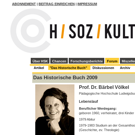
ABONNEMENT
|
BEITRAG EINREICHEN
|
IMPRESSUM
Über HSK
Chancen
Forschungsberichte
Forum
Miszelle
Artikel
"Das Historische Buch"
Diskussionen
Archiv
Das Historische Buch 2009
Prof. Dr. Bärbel Völkel
Pädagogische Hochschule Ludwigsbu
Lebenslauf
Beruflicher Werdegang:
geboren 1960, verheiratet, drei Kinder
1979 Abitur
1979-1983 Studium an der Gesamthoch
(Geschichte, ev. Theologie)