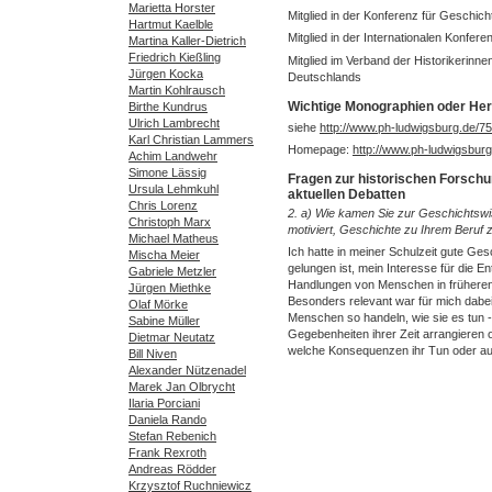
Marietta Horster
Mitglied in der Konferenz für Geschich
Hartmut Kaelble
Mitglied in der Internationalen Konfere
Martina Kaller-Dietrich
Friedrich Kießling
Mitglied im Verband der Historikerinne
Jürgen Kocka
Deutschlands
Martin Kohlrausch
Wichtige Monographien oder He
Birthe Kundrus
Ulrich Lambrecht
siehe
http://www.ph-ludwigsburg.de/75
Karl Christian Lammers
Homepage:
http://www.ph-ludwigsburg
Achim Landwehr
Simone Lässig
Fragen zur historischen Forsch
Ursula Lehmkuhl
aktuellen Debatten
Chris Lorenz
2. a) Wie kamen Sie zur Geschichtsw
Christoph Marx
motiviert, Geschichte zu Ihrem Beruf
Michael Matheus
Ich hatte in meiner Schulzeit gute Ges
Mischa Meier
gelungen ist, mein Interesse für die 
Gabriele Metzler
Handlungen von Menschen in früheren
Jürgen Miethke
Besonders relevant war für mich dabe
Olaf Mörke
Menschen so handeln, wie sie es tun -
Sabine Müller
Gegebenheiten ihrer Zeit arrangieren 
Dietmar Neutatz
welche Konsequenzen ihr Tun oder au
Bill Niven
Alexander Nützenadel
Marek Jan Olbrycht
Ilaria Porciani
Daniela Rando
Stefan Rebenich
Frank Rexroth
Andreas Rödder
Krzysztof Ruchniewicz