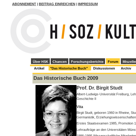
ABONNEMENT
|
BEITRAG EINREICHEN
|
IMPRESSUM
Über HSK
Chancen
Forschungsberichte
Forum
Miszelle
Artikel
"Das Historische Buch"
Diskussionen
Archiv
Das Historische Buch 2009
Prof. Dr. Birgit Studt
Albert-Ludwigs-Universität Freiburg, Lehrs
Geschichte II
Vita
Birgit Studt, geboren 1960 in Rheine, S
Germanistik, Erziehungswissenschaften
Erstes Staatsexamen 1985, Promotion 19
Lehraufträge an den Universitäten Müns
1986-1995 Wissenschaftliche Mitarbeiter