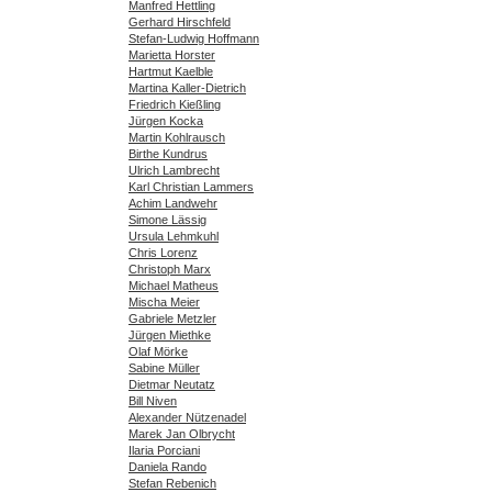
Manfred Hettling
Gerhard Hirschfeld
Stefan-Ludwig Hoffmann
Marietta Horster
Hartmut Kaelble
Martina Kaller-Dietrich
Friedrich Kießling
Jürgen Kocka
Martin Kohlrausch
Birthe Kundrus
Ulrich Lambrecht
Karl Christian Lammers
Achim Landwehr
Simone Lässig
Ursula Lehmkuhl
Chris Lorenz
Christoph Marx
Michael Matheus
Mischa Meier
Gabriele Metzler
Jürgen Miethke
Olaf Mörke
Sabine Müller
Dietmar Neutatz
Bill Niven
Alexander Nützenadel
Marek Jan Olbrycht
Ilaria Porciani
Daniela Rando
Stefan Rebenich