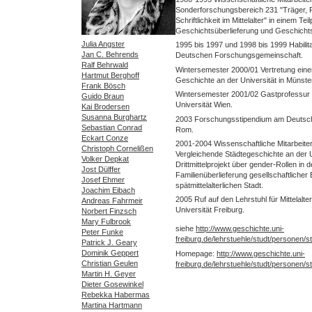
Sonderforschungsbereich 231 "Träger, 
Schriftlichkeit im Mittelalter" in einem Tei
Geschichtsüberlieferung und Geschichts
Julia Angster
1995 bis 1997 und 1998 bis 1999 Habilit
Jan C. Behrends
Deutschen Forschungsgemeinschaft.
Ralf Behrwald
Wintersemester 2000/01 Vertretung einer 
Hartmut Berghoff
Geschichte an der Universität in Münste
Frank Bösch
Wintersemester 2001/02 Gastprofessur a
Guido Braun
Universität Wien.
Kai Brodersen
Susanna Burghartz
2003 Forschungsstipendium am Deutschen
Sebastian Conrad
Rom.
Eckart Conze
2001-2004 Wissenschaftliche Mitarbeiteri
Christoph Cornelißen
Vergleichende Städtegeschichte an der U
Volker Depkat
Drittmittelprojekt über gender-Rollen in 
Jost Dülffer
Familienüberlieferung gesellschaftlicher E
Josef Ehmer
spätmittelalterlichen Stadt.
Joachim Eibach
2005 Ruf auf den Lehrstuhl für Mittelalt
Andreas Fahrmeir
Universität Freiburg.
Norbert Finzsch
Mary Fulbrook
siehe
http://www.geschichte.uni-
Peter Funke
freiburg.de/lehrstuehle/studt/personen/st
Patrick J. Geary
Dominik Geppert
Homepage:
http://www.geschichte.uni-
Christian Geulen
freiburg.de/lehrstuehle/studt/personen/st
Martin H. Geyer
Dieter Gosewinkel
Rebekka Habermas
Martina Hartmann