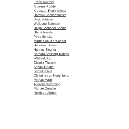
Frank Rexroth
Andreas Rödder
Krzysztof Ruchniewicz
Dominic Sachsenmaier
Birgit Schäbler
Wolfgang Schmale
Helga Schnabel-Schüle
Ute Schneider
Petra Schulte
Martin Schulze Wessel
Hubertus Seibert
Hannes Siegrist
Barbara Stollberg-Rilinger
Winfried Süß
Claudia Tiersch
Stefan Troebst
Bärbel Völkel
Christina von Hodenberg
Michael Wildt
Andreas Wirsching
Michael Zeuske
Reinhard Zöllner