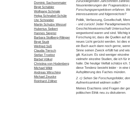
zurückliegenden Jahrzehnten zahlrei
Dominic Sachsenmaier
Neuorientierungen der Frageansätze 
Birgit Schäbler
Forschungsperspektiven erfahren. Welc
Wolfgang Schmale
interessanteste und folgenreichste?
Helga Schnabel-Schüle
Politik, Verfassung, Gesellschaft, Me
Ute Schneider
- und zurück! Jeder Paradigmenwechse
Martin Schulze Wessel
Geschichtswissenschaft Untersuchung
Hubertus Seibert
wegweisend waren und sind. Wichtig in
Hannes Siegrist
Forschung ist, dass die Quellen auf ü
Barbara Stollberg-Rilinger
neues Licht gerückt werden. Ist dies e
Birgit Studt
ein Buch auch dann noch gerne, wen
Winfried Süß
Sinne seinen Zweck erfüllt hat und wis
Claudia Tiersch
gilt. Kurzum: Es sind weniger einzeln
Stefan Troebst
vielmehr einzelne Studien, die ich für 
Bärbel Völkel
halte. Die heutige Vielfalt schätze ich. 
Christina von Hodenberg
diese Tendenz besteht leider - in eine in
Michael Wildt
Aufsplitterung des Faches münden.
Andreas Wirsching
Michael Zeuske
2. c) Sehen Sie Forschungsfelder, de
Reinhard Zöllner
Aufmerksamkeit widmen sollte?
Meines Erachtens sind Fragen der ges
politischen Ethik neu zu diskutieren.