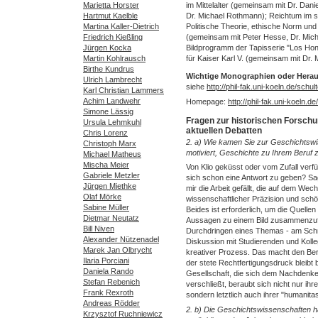
Marietta Horster
im Mittelalter (gemeinsam mit Dr. Danie
Hartmut Kaelble
Dr. Michael Rothmann); Reichtum im spä
Martina Kaller-Dietrich
Politische Theorie, ethische Norm und
Friedrich Kießling
(gemeinsam mit Peter Hesse, Dr. Mic
Jürgen Kocka
Bildprogramm der Tapisserie "Los Hon
Martin Kohlrausch
für Kaiser Karl V. (gemeinsam mit Dr.
Birthe Kundrus
Wichtige Monographien oder Hera
Ulrich Lambrecht
siehe
http://phil-fak.uni-koeln.de/schu
Karl Christian Lammers
Achim Landwehr
Homepage:
http://phil-fak.uni-koeln.de
Simone Lässig
Fragen zur historischen Forsch
Ursula Lehmkuhl
aktuellen Debatten
Chris Lorenz
2. a) Wie kamen Sie zur Geschichtsw
Christoph Marx
motiviert, Geschichte zu Ihrem Beruf
Michael Matheus
Mischa Meier
Von Klio geküsst oder vom Zufall verf
Gabriele Metzler
sich schon eine Antwort zu geben? Sa
Jürgen Miethke
mir die Arbeit gefällt, die auf dem Wec
Olaf Mörke
wissenschaftlicher Präzision und schö
Sabine Müller
Beides ist erforderlich, um die Quelle
Dietmar Neutatz
Aussagen zu einem Bild zusammenzuf
Bill Niven
Durchdringen eines Themas - am Schre
Alexander Nützenadel
Diskussion mit Studierenden und Kolleg/
Marek Jan Olbrycht
kreativer Prozess. Das macht den Beruf 
Ilaria Porciani
der stete Rechtfertigungsdruck bleibt 
Daniela Rando
Gesellschaft, die sich dem Nachdenk
Stefan Rebenich
verschließt, beraubt sich nicht nur ihrer
Frank Rexroth
sondern letztlich auch ihrer "humanitas
Andreas Rödder
2. b) Die Geschichtswissenschaften h
Krzysztof Ruchniewicz