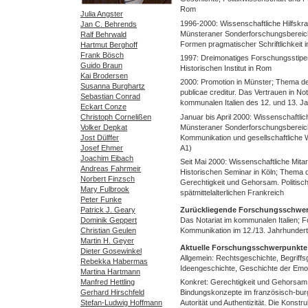
Rom
Julia Angster
1996-2000: Wissenschaftliche Hilfskraft
Jan C. Behrends
Münsteraner Sonderforschungsbereich
Ralf Behrwald
Formen pragmatischer Schriftlichkeit im 
Hartmut Berghoff
Frank Bösch
1997: Dreimonatiges Forschungsstip
Guido Braun
Historischen Institut in Rom
Kai Brodersen
2000: Promotion in Münster; Thema der
Susanna Burghartz
publicae creditur. Das Vertrauen in No
Sebastian Conrad
kommunalen Italien des 12. und 13. J
Eckart Conze
Christoph Cornelißen
Januar bis April 2000: Wissenschaftlic
Volker Depkat
Münsteraner Sonderforschungsbereic
Jost Dülffer
Kommunikation und gesellschaftliche 
Josef Ehmer
A1)
Joachim Eibach
Seit Mai 2000: Wissenschaftliche Mitar
Andreas Fahrmeir
Historischen Seminar in Köln; Thema d
Norbert Finzsch
Gerechtigkeit und Gehorsam. Politis
Mary Fulbrook
spätmittelalterlichen Frankreich
Peter Funke
Patrick J. Geary
Zurückliegende Forschungsschwe
Dominik Geppert
Das Notariat im kommunalen Italien; F
Christian Geulen
Kommunikation im 12./13. Jahrhundert
Martin H. Geyer
Aktuelle Forschungsschwerpunkte
Dieter Gosewinkel
Allgemein: Rechtsgeschichte, Begriffsg
Rebekka Habermas
Ideengeschichte, Geschichte der Emoti
Martina Hartmann
Manfred Hettling
Konkret: Gerechtigkeit und Gehorsam.
Gerhard Hirschfeld
Bindungskonzepte im französisch-burg
Stefan-Ludwig Hoffmann
Autorität und Authentizität. Die Konstr