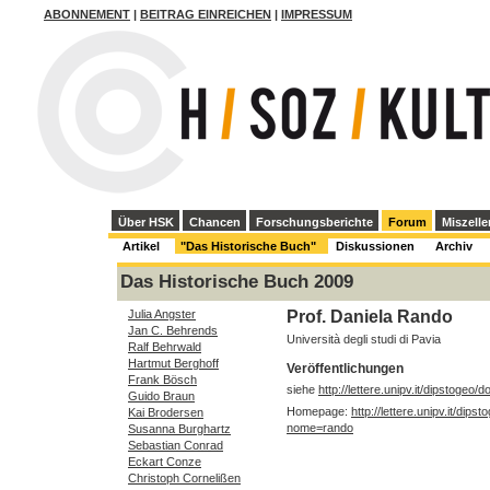
ABONNEMENT
|
BEITRAG EINREICHEN
|
IMPRESSUM
Über HSK
Chancen
Forschungsberichte
Forum
Miszelle
Artikel
"Das Historische Buch"
Diskussionen
Archiv
Das Historische Buch 2009
Prof. Daniela Rando
Julia Angster
Jan C. Behrends
Università degli studi di Pavia
Ralf Behrwald
Hartmut Berghoff
Veröffentlichungen
Frank Bösch
siehe
http://lettere.unipv.it/dipstoge
Guido Braun
Homepage:
http://lettere.unipv.it/dips
Kai Brodersen
nome=rando
Susanna Burghartz
Sebastian Conrad
Eckart Conze
Christoph Cornelißen