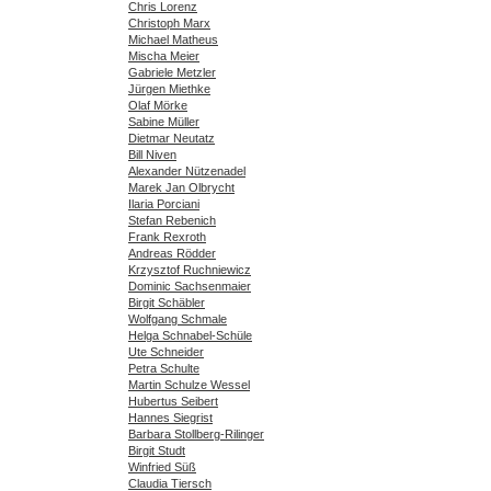
Chris Lorenz
Christoph Marx
Michael Matheus
Mischa Meier
Gabriele Metzler
Jürgen Miethke
Olaf Mörke
Sabine Müller
Dietmar Neutatz
Bill Niven
Alexander Nützenadel
Marek Jan Olbrycht
Ilaria Porciani
Stefan Rebenich
Frank Rexroth
Andreas Rödder
Krzysztof Ruchniewicz
Dominic Sachsenmaier
Birgit Schäbler
Wolfgang Schmale
Helga Schnabel-Schüle
Ute Schneider
Petra Schulte
Martin Schulze Wessel
Hubertus Seibert
Hannes Siegrist
Barbara Stollberg-Rilinger
Birgit Studt
Winfried Süß
Claudia Tiersch