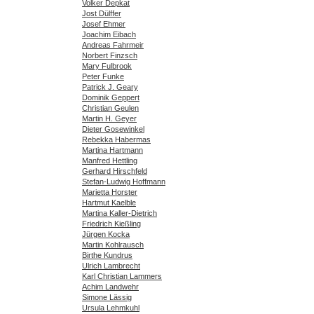
Volker Depkat
Jost Dülffer
Josef Ehmer
Joachim Eibach
Andreas Fahrmeir
Norbert Finzsch
Mary Fulbrook
Peter Funke
Patrick J. Geary
Dominik Geppert
Christian Geulen
Martin H. Geyer
Dieter Gosewinkel
Rebekka Habermas
Martina Hartmann
Manfred Hettling
Gerhard Hirschfeld
Stefan-Ludwig Hoffmann
Marietta Horster
Hartmut Kaelble
Martina Kaller-Dietrich
Friedrich Kießling
Jürgen Kocka
Martin Kohlrausch
Birthe Kundrus
Ulrich Lambrecht
Karl Christian Lammers
Achim Landwehr
Simone Lässig
Ursula Lehmkuhl