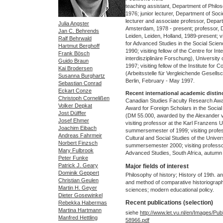
teaching assistant, Department of Philo
1976; junior lecturer, Department of Soci
lecturer and associate professor, Depart
Julia Angster
Amsterdam, 1978 - present; professor, D
Jan C. Behrends
Leiden, Leiden, Holland, 1989-present; vis
Ralf Behrwald
for Advanced Studies in the Social Sci
Hartmut Berghoff
1990; visiting fellow of the Centre for In
Frank Bösch
interdisziplinäre Forschung), University
Guido Braun
1997; visiting fellow of the Institute for
Kai Brodersen
(Arbeitsstelle für Vergleichende Gesells
Susanna Burghartz
Berlin, February - May 1997.
Sebastian Conrad
Eckart Conze
Recent international academic distin
Christoph Cornelißen
Canadian Studies Faculty Research Aw
Volker Depkat
Award for Foreign Scholars in the Socia
Jost Dülffer
(DM 55.000, awarded by the Alexander 
Josef Ehmer
visiting professor at the Karl Franzens U
Joachim Eibach
summersemester of 1999; visiting profe
Andreas Fahrmeir
Cultural and Social Studies of the Univer
Norbert Finzsch
summersemester 2000; visiting professor 
Mary Fulbrook
Advanced Studies, South Africa, autumn
Peter Funke
Patrick J. Geary
Major fields of interest
Dominik Geppert
Philosophy of history; History of 19th. a
Christian Geulen
and method of comparative historiography
Martin H. Geyer
sciences; modern educational policy.
Dieter Gosewinkel
Recent publications (selection)
Rebekka Habermas
Martina Hartmann
siehe
http://www.let.vu.nl/en/Images/
Manfred Hettling
58966.pdf