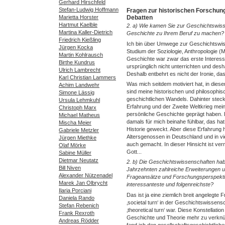
Gerhard Hirschfeld
Stefan-Ludwig Hoffmann
Fragen zur historischen Forschung
Debatten
Marietta Horster
Hartmut Kaelble
2. a) Wie kamen Sie zur Geschichtswiss
Martina Kaller-Dietrich
Geschichte zu Ihrem Beruf zu machen?
Friedrich Kießling
Ich bin über Umwege zur Geschichtswis
Jürgen Kocka
Studium der Soziologie, Anthropologie (M
Martin Kohlrausch
Geschichte war zwar das erste Interesse
Birthe Kundrus
ursprünglich nicht unterrichten und des
Ulrich Lambrecht
Deshalb entbehrt es nicht der Ironie, da
Karl Christian Lammers
Was mich seitdem motiviert hat, in diesem
Achim Landwehr
sind meine historischen und philosoph
Simone Lässig
geschichtlichen Wandels. Dahinter steckt 
Ursula Lehmkuhl
Erfahrung und der Zweite Weltkrieg mei
Christoph Marx
persönliche Geschichte geprägt haben.
Michael Matheus
damals für mich beinahe fühlbar, das hat
Mischa Meier
Historie geweckt. Aber diese Erfahrung
Gabriele Metzler
Altersgenossen in Deutschland und in v
Jürgen Miethke
auch gemacht. In dieser Hinsicht ist ver
Olaf Mörke
Gott...
Sabine Müller
Dietmar Neutatz
2. b) Die Geschichtswissenschaften hab
Bill Niven
Jahrzehnten zahlreiche Erweiterungen u
Alexander Nützenadel
Frageansätze und Forschungsperspektive
Marek Jan Olbrycht
interessanteste und folgenreichste?
Ilaria Porciani
Das ist ja eine ziemlich breit angelegte 
Daniela Rando
‚societal turn‘ in der Geschichtswissensc
Stefan Rebenich
‚theoretical turn‘ war. Diese Konstellatio
Frank Rexroth
Geschichte und Theorie mehr zu verknüp
Andreas Rödder
fand ich den gesellschaftsgeschichtlich