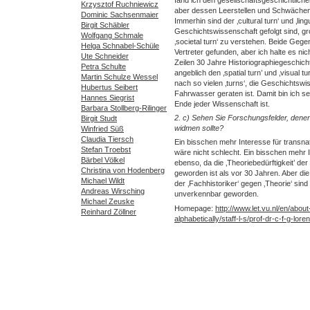
Krzysztof Ruchniewicz
aber dessen Leerstellen und Schwächen
Dominic Sachsenmaier
Immerhin sind der ‚cultural turn‘ und ‚lingu
Birgit Schäbler
Geschichtswissenschaft gefolgt sind, gr
Wolfgang Schmale
‚societal turn‘ zu verstehen. Beide Ge
Helga Schnabel-Schüle
Vertreter gefunden, aber ich halte es nich
Ute Schneider
Zeilen 30 Jahre Historiographiegeschicht
Petra Schulte
angeblich den ‚spatial turn’ und ‚visual
Martin Schulze Wessel
nach so vielen ‚turns‘, die Geschichtswi
Hubertus Seibert
Fahrwasser geraten ist. Damit bin ich s
Hannes Siegrist
Ende jeder Wissenschaft ist.
Barbara Stollberg-Rilinger
2. c) Sehen Sie Forschungsfelder, den
Birgit Studt
widmen sollte?
Winfried Süß
Claudia Tiersch
Ein bisschen mehr Interesse für transn
Stefan Troebst
wäre nicht schlecht. Ein bisschen mehr 
Bärbel Völkel
ebenso, da die ‚Theoriebedürftigkeit’ d
Christina von Hodenberg
geworden ist als vor 30 Jahren. Aber die
Michael Wildt
der ‚Fachhistoriker‘ gegen ‚Theorie‘ sin
Andreas Wirsching
unverkennbar geworden.
Michael Zeuske
Homepage:
http://www.let.vu.nl/en/about
Reinhard Zöllner
alphabetically/staff-l-s/prof-dr-c-f-g-lor