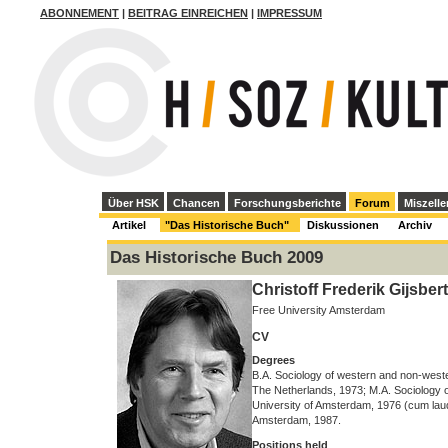
ABONNEMENT
|
BEITRAG EINREICHEN
|
IMPRESSUM
Über HSK
Chancen
Forschungsberichte
Forum
Miszelle
Artikel
"Das Historische Buch"
Diskussionen
Archiv
Das Historische Buch 2009
Christoff Frederik Gijsber
Free University Amsterdam
CV
Degrees
B.A. Sociology of western and non-weste
The Netherlands, 1973; M.A. Sociology 
University of Amsterdam, 1976 (cum laud
Amsterdam, 1987.
Positions held