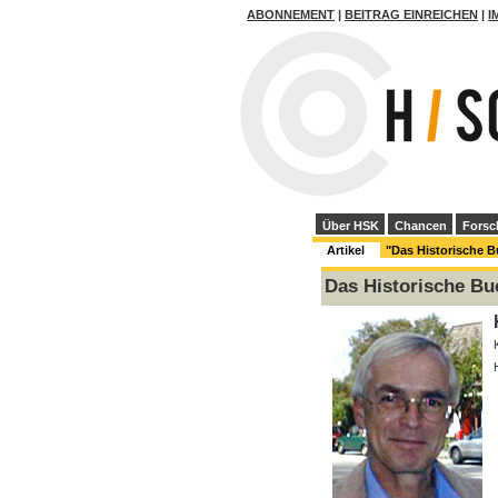
ABONNEMENT
|
BEITRAG EINREICHEN
|
I
Über HSK
Chancen
Forsc
Artikel
"Das Historische 
Das Historische Bu