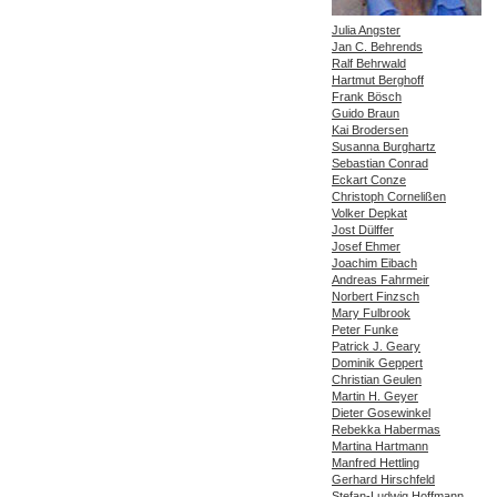
Julia Angster
Jan C. Behrends
Ralf Behrwald
Hartmut Berghoff
Frank Bösch
Guido Braun
Kai Brodersen
Susanna Burghartz
Sebastian Conrad
Eckart Conze
Christoph Cornelißen
Volker Depkat
Jost Dülffer
Josef Ehmer
Joachim Eibach
Andreas Fahrmeir
Norbert Finzsch
Mary Fulbrook
Peter Funke
Patrick J. Geary
Dominik Geppert
Christian Geulen
Martin H. Geyer
Dieter Gosewinkel
Rebekka Habermas
Martina Hartmann
Manfred Hettling
Gerhard Hirschfeld
Stefan-Ludwig Hoffmann