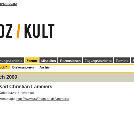
MPRESSUM
hungsberichte
Forum
Miszellen
Rezensionen
Tagungsberichte
Termine
Z
Buch"
Diskussionen
Archiv
ch 2009
Karl Christian Lammers
Københavns Universitet
Homepage:
http://www.staff.hum.ku.dk/lammers/