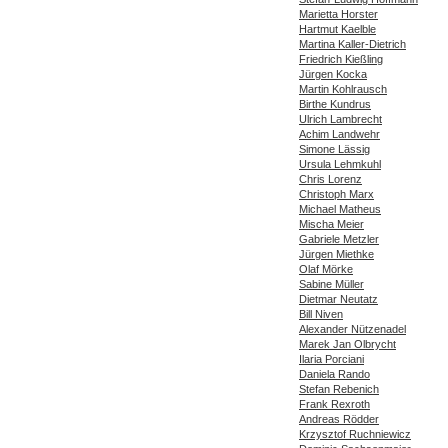
Marietta Horster
Hartmut Kaelble
Martina Kaller-Dietrich
Friedrich Kießling
Jürgen Kocka
Martin Kohlrausch
Birthe Kundrus
Ulrich Lambrecht
Achim Landwehr
Simone Lässig
Ursula Lehmkuhl
Chris Lorenz
Christoph Marx
Michael Matheus
Mischa Meier
Gabriele Metzler
Jürgen Miethke
Olaf Mörke
Sabine Müller
Dietmar Neutatz
Bill Niven
Alexander Nützenadel
Marek Jan Olbrycht
Ilaria Porciani
Daniela Rando
Stefan Rebenich
Frank Rexroth
Andreas Rödder
Krzysztof Ruchniewicz