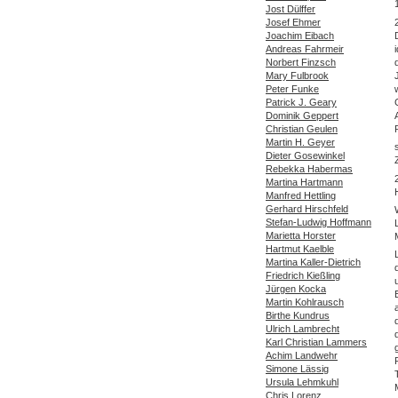
Jost Dülffer
Josef Ehmer
Joachim Eibach
Andreas Fahrmeir
Norbert Finzsch
Mary Fulbrook
Peter Funke
Patrick J. Geary
Dominik Geppert
Christian Geulen
Martin H. Geyer
Dieter Gosewinkel
Rebekka Habermas
Martina Hartmann
Manfred Hettling
Gerhard Hirschfeld
Stefan-Ludwig Hoffmann
Marietta Horster
Hartmut Kaelble
Martina Kaller-Dietrich
Friedrich Kießling
Jürgen Kocka
Martin Kohlrausch
Birthe Kundrus
Ulrich Lambrecht
Karl Christian Lammers
Achim Landwehr
Simone Lässig
Ursula Lehmkuhl
Chris Lorenz