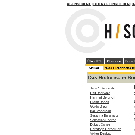
ABONNEMENT
|
BEITRAG EINREICHEN
|
I
Über HSK
Chancen
Forsc
Artikel
"Das Historische 
Das Historische Bu
Jan C. Behrends
Ralf Behrwald
Hartmut Berghoff
Frank Bösch
Guido Braun
Kai Brodersen
Susanna Burghartz
Sebastian Conrad
Eckart Conze
Christoph Cornelißen
Volker Depkat