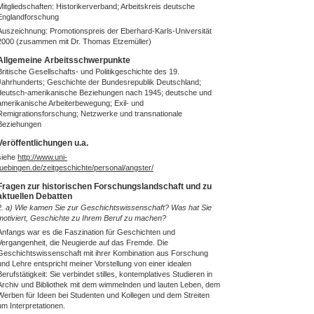
Mitgliedschaften: Historikerverband; Arbeitskreis deutsche
Englandforschung
Auszeichnung: Promotionspreis der Eberhard-Karls-Universität
2000 (zusammen mit Dr. Thomas Etzemüller)
Allgemeine Arbeitsschwerpunkte
Britische Gesellschafts- und Politikgeschichte des 19.
Jahrhunderts; Geschichte der Bundesrepublik Deutschland;
deutsch-amerikanische Beziehungen nach 1945; deutsche und
amerikanische Arbeiterbewegung; Exil- und
Remigrationsforschung; Netzwerke und transnationale
Beziehungen
Veröffentlichungen u.a.
siehe
http://www.uni-
tuebingen.de/zeitgeschichte/personal/angster/
Fragen zur historischen Forschungslandschaft und zu
aktuellen Debatten
2. a) Wie kamen Sie zur Geschichtswissenschaft? Was hat Sie
motiviert, Geschichte zu Ihrem Beruf zu machen?
Anfangs war es die Faszination für Geschichten und
Vergangenheit, die Neugierde auf das Fremde. Die
Geschichtswissenschaft mit ihrer Kombination aus Forschung
und Lehre entspricht meiner Vorstellung von einer idealen
Berufstätigkeit: Sie verbindet stilles, kontemplatives Studieren in
Archiv und Bibliothek mit dem wimmelnden und lauten Leben, dem
Werben für Ideen bei Studenten und Kollegen und dem Streiten
um Interpretationen.