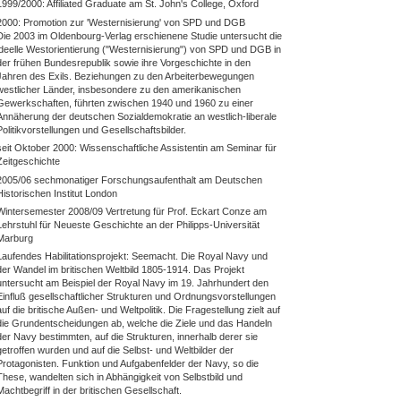
1999/2000: Affiliated Graduate am St. John's College, Oxford
2000: Promotion zur 'Westernisierung' von SPD und DGB
Die 2003 im Oldenbourg-Verlag erschienene Studie untersucht die
ideelle Westorientierung ("Westernisierung") von SPD und DGB in
der frühen Bundesrepublik sowie ihre Vorgeschichte in den
Jahren des Exils. Beziehungen zu den Arbeiterbewegungen
westlicher Länder, insbesondere zu den amerikanischen
Gewerkschaften, führten zwischen 1940 und 1960 zu einer
Annäherung der deutschen Sozialdemokratie an westlich-liberale
Politikvorstellungen und Gesellschaftsbilder.
seit Oktober 2000: Wissenschaftliche Assistentin am Seminar für
Zeitgeschichte
2005/06 sechmonatiger Forschungsaufenthalt am Deutschen
Historischen Institut London
Wintersemester 2008/09 Vertretung für Prof. Eckart Conze am
Lehrstuhl für Neueste Geschichte an der Philipps-Universität
Marburg
Laufendes Habilitationsprojekt: Seemacht. Die Royal Navy und
der Wandel im britischen Weltbild 1805-1914. Das Projekt
untersucht am Beispiel der Royal Navy im 19. Jahrhundert den
Einfluß gesellschaftlicher Strukturen und Ordnungsvorstellungen
auf die britische Außen- und Weltpolitik. Die Fragestellung zielt auf
die Grundentscheidungen ab, welche die Ziele und das Handeln
der Navy bestimmten, auf die Strukturen, innerhalb derer sie
getroffen wurden und auf die Selbst- und Weltbilder der
Protagonisten. Funktion und Aufgabenfelder der Navy, so die
These, wandelten sich in Abhängigkeit von Selbstbild und
Machtbegriff in der britischen Gesellschaft.