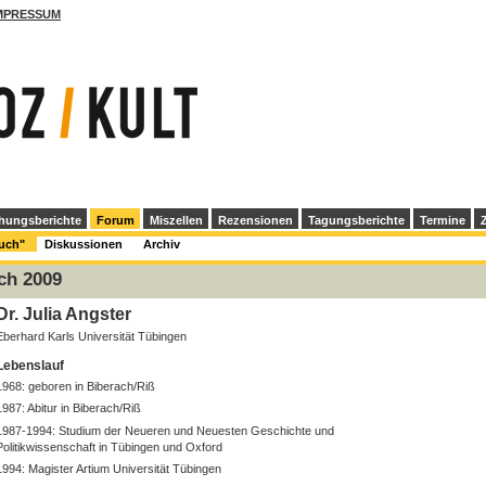
MPRESSUM
hungsberichte
Forum
Miszellen
Rezensionen
Tagungsberichte
Termine
Z
Buch"
Diskussionen
Archiv
ch 2009
Dr. Julia Angster
Eberhard Karls Universität Tübingen
Lebenslauf
1968: geboren in Biberach/Riß
1987: Abitur in Biberach/Riß
1987-1994: Studium der Neueren und Neuesten Geschichte und
Politikwissenschaft in Tübingen und Oxford
1994: Magister Artium Universität Tübingen