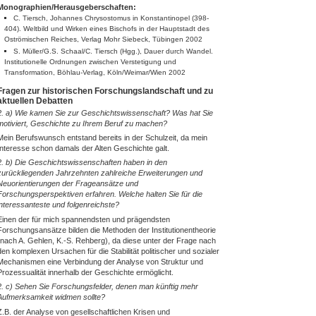
Monographien/Herausgeberschaften:
C. Tiersch, Johannes Chrysostomus in Konstantinopel (398-
404). Weltbild und Wirken eines Bischofs in der Hauptstadt des
Oströmischen Reiches, Verlag Mohr Siebeck, Tübingen 2002
S. Müller/G.S. Schaal/C. Tiersch (Hgg.), Dauer durch Wandel.
Institutionelle Ordnungen zwischen Verstetigung und
Transformation, Böhlau-Verlag, Köln/Weimar/Wien 2002
Fragen zur historischen Forschungslandschaft und zu
aktuellen Debatten
2. a) Wie kamen Sie zur Geschichtswissenschaft? Was hat Sie
motiviert, Geschichte zu Ihrem Beruf zu machen?
Mein Berufswunsch entstand bereits in der Schulzeit, da mein
Interesse schon damals der Alten Geschichte galt.
2. b) Die Geschichtswissenschaften haben in den
zurückliegenden Jahrzehnten zahlreiche Erweiterungen und
Neuorientierungen der Frageansätze und
Forschungsperspektiven erfahren. Welche halten Sie für die
interessanteste und folgenreichste?
Einen der für mich spannendsten und prägendsten
Forschungsansätze bilden die Methoden der Institutionentheorie
(nach A. Gehlen, K.-S. Rehberg), da diese unter der Frage nach
den komplexen Ursachen für die Stabilität politischer und sozialer
Mechanismen eine Verbindung der Analyse von Struktur und
Prozessualität innerhalb der Geschichte ermöglicht.
2. c) Sehen Sie Forschungsfelder, denen man künftig mehr
Aufmerksamkeit widmen sollte?
Z.B. der Analyse von gesellschaftlichen Krisen und