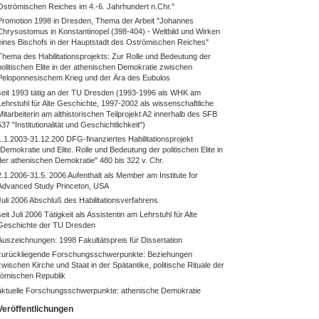
Oströmischen Reiches im 4.-6. Jahrhundert n.Chr."
Promotion 1998 in Dresden, Thema der Arbeit "Johannes
Chrysostomus in Konstantinopel (398-404) - Weltbild und Wirken
eines Bischofs in der Hauptstadt des Oströmischen Reiches"
Thema des Habilitationsprojekts: Zur Rolle und Bedeutung der
politischen Elite in der athenischen Demokratie zwischen
Peloponnesischem Krieg und der Ära des Eubulos
seit 1993 tätig an der TU Dresden (1993-1996 als WHK am
Lehrstuhl für Alte Geschichte, 1997-2002 als wissenschaftliche
Mitarbeiterin am althistorischen Teilprojekt A2 innerhalb des SFB
537 "Institutionalität und Geschichtlichkeit")
1.1.2003-31.12.200 DFG-finanziertes Habilitationsprojekt
"Demokratie und Elite. Rolle und Bedeutung der politischen Elite in
der athenischen Demokratie" 480 bis 322 v. Chr.
2.1.2006-31.5. 2006 Aufenthalt als Member am Institute for
Advanced Study Princeton, USA
Juli 2006 Abschluß des Habilitationsverfahrens
seit Juli 2006 Tätigkeit als Assistentin am Lehrstuhl für Alte
Geschichte der TU Dresden
Auszeichnungen: 1998 Fakultätspreis für Dissertation
zurückliegende Forschungsschwerpunkte: Beziehungen
zwischen Kirche und Staat in der Spätantike, politische Rituale der
römischen Republik
aktuelle Forschungsschwerpunkte: athenische Demokratie
Veröffentlichungen