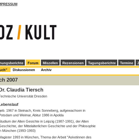
MPRESSUM
hungsberichte
Forum
Miszellen
Rezensionen
Tagungsberichte
Termine
Z
Buch"
Diskussionen
Archiv
ch 2007
Dr. Claudia Tiersch
Technische Universität Dresden
Lebenslauf
geb. 1967 in Steinach, Kreis Sonneberg, aufgewachsen in
Potsdam und Weimar, Abitur 1986 in Apolda
Studium der Alten Gesichte in Leipzig (1987-1991), der Alten
Geschichte, der Mittelalterlichen Geschichte und der Philosophie
in München (1993-1993)
Magister 1993 in München, Thema der Arbeit "Asketinnen des