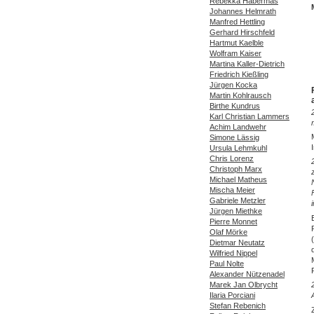
Rebekka Habermas
Johannes Helmrath
Manfred Hettling
Gerhard Hirschfeld
Hartmut Kaelble
Wolfram Kaiser
Martina Kaller-Dietrich
Friedrich Kießling
Jürgen Kocka
Martin Kohlrausch
Birthe Kundrus
Karl Christian Lammers
Achim Landwehr
Simone Lässig
Ursula Lehmkuhl
Chris Lorenz
Christoph Marx
Michael Matheus
Mischa Meier
Gabriele Metzler
Jürgen Miethke
Pierre Monnet
Olaf Mörke
Dietmar Neutatz
Wilfried Nippel
Paul Nolte
Alexander Nützenadel
Marek Jan Olbrycht
Ilaria Porciani
Stefan Rebenich