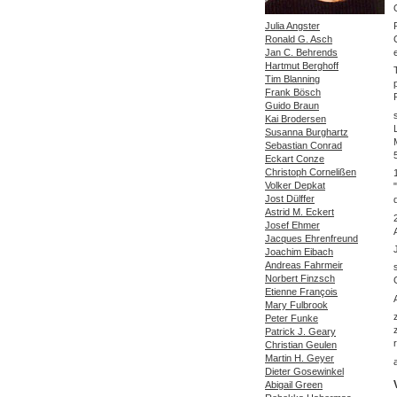
Julia Angster
Ronald G. Asch
Jan C. Behrends
Hartmut Berghoff
Tim Blanning
Frank Bösch
Guido Braun
Kai Brodersen
Susanna Burghartz
Sebastian Conrad
Eckart Conze
Christoph Cornelißen
Volker Depkat
Jost Dülffer
Astrid M. Eckert
Josef Ehmer
Jacques Ehrenfreund
Joachim Eibach
Andreas Fahrmeir
Norbert Finzsch
Etienne François
Mary Fulbrook
Peter Funke
Patrick J. Geary
Christian Geulen
Martin H. Geyer
Dieter Gosewinkel
Abigail Green