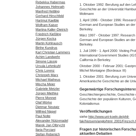
Rebekka Habermas
1. Oktober 1992: Berufung auf den Leh
Johannes Helmrath
Geschichte an der Universität Hambu
Manfred Hettling
Moltmann
Gerhard Hirschfeld
1. April 1996 - Oktober 1996: Researc
Hartmut Kaelble
German and European Studies an der Un
Wolfram Kaiser
Berkeley.
Martina Kaller-Dietrich
Friedrich Kießling
März 1997 - Oktober 1997: Research 
Jürgen Kocka
German and European Studies an der Un
Martin Kohlrausch
Berkeley.
Birthe Kundrus
1. Juli 1999 - 1. April 2000: Visiting P
Karl Christian Lammers
International Government Studies (IGS
Achim Landwehr
California in Berkeley.
Simone Lässig
Ursula Lehmkuhl
Oktober 2000 - Februar 2001: Gastpro
Chris Lorenz
Michel Montaigne (Bordeaux III)
Christoph Marx
1. Oktober 2001: Berufung zum Univers
Michael Matheus
Amerikanische Geschichte an die Univ
Mischa Meier
Gabriele Metzler
Gegenwärtige Forschungsintere
Jürgen Miethke
Geschlechtergeschichte, Geschichte
Pierre Monnet
Geschichte der populären Kulturen, G
Olaf Mörke
Kolonialismus
Dietmar Neutatz
Veröffentlichungen
Wilfried Nippel
Paul Nolte
siehe
http://www.uni-koeln.de/phil-
Alexander Nützenadel
fak/histsem/anglo/html_2001/Finzsch.
Marek Jan Olbrycht
Fragen zur historischen Forsch
Ilaria Porciani
aktuellen Debatten
Stefan Rebenich