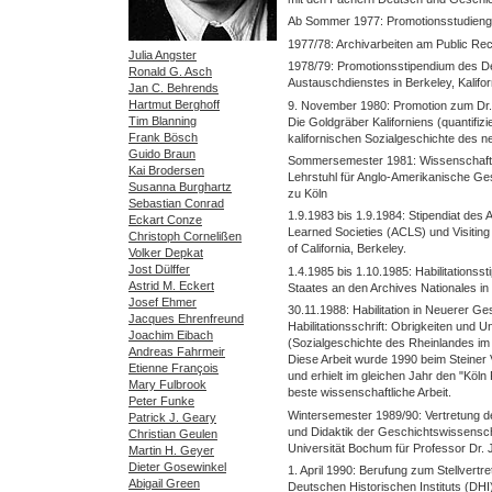
Ab Sommer 1977: Promotionsstudien
1977/78: Archivarbeiten am Public Rec
Julia Angster
1978/79: Promotionsstipendium des 
Ronald G. Asch
Austauschdienstes in Berkeley, Kalifor
Jan C. Behrends
Hartmut Berghoff
9. November 1980: Promotion zum Dr. ph
Tim Blanning
Die Goldgräber Kaliforniens (quantifi
Frank Bösch
kalifornischen Sozialgeschichte des 
Guido Braun
Sommersemester 1981: Wissenschaftl
Kai Brodersen
Lehrstuhl für Anglo-Amerikanische Ges
Susanna Burghartz
zu Köln
Sebastian Conrad
1.9.1983 bis 1.9.1984: Stipendiat des 
Eckart Conze
Learned Societies (ACLS) und Visiting
Christoph Cornelißen
of California, Berkeley.
Volker Depkat
Jost Dülffer
1.4.1985 bis 1.10.1985: Habilitations
Astrid M. Eckert
Staates an den Archives Nationales in
Josef Ehmer
30.11.1988: Habilitation in Neuerer Ges
Jacques Ehrenfreund
Habilitationsschrift: Obrigkeiten und U
Joachim Eibach
(Sozialgeschichte des Rheinlandes im 
Andreas Fahrmeir
Diese Arbeit wurde 1990 beim Steiner Ve
Etienne François
und erhielt im gleichen Jahr den "Köln 
Mary Fulbrook
beste wissenschaftliche Arbeit.
Peter Funke
Wintersemester 1989/90: Vertretung d
Patrick J. Geary
und Didaktik der Geschichtswissensch
Christian Geulen
Universität Bochum für Professor Dr.
Martin H. Geyer
Dieter Gosewinkel
1. April 1990: Berufung zum Stellvertr
Abigail Green
Deutschen Historischen Instituts (DHI