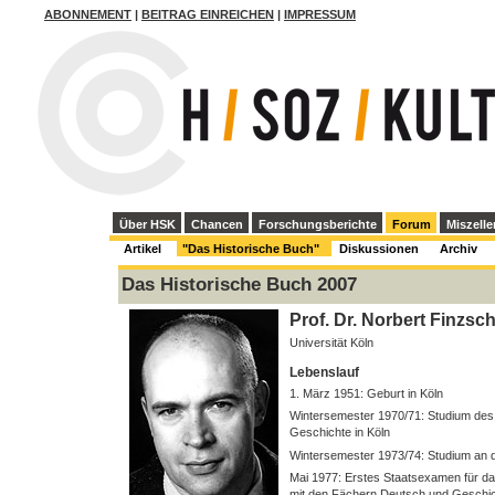
ABONNEMENT
|
BEITRAG EINREICHEN
|
IMPRESSUM
Über HSK
Chancen
Forschungsberichte
Forum
Miszelle
Artikel
"Das Historische Buch"
Diskussionen
Archiv
Das Historische Buch 2007
Prof. Dr. Norbert Finzsc
Universität Köln
Lebenslauf
1. März 1951: Geburt in Köln
Wintersemester 1970/71: Studium des
Geschichte in Köln
Wintersemester 1973/74: Studium an de
Mai 1977: Erstes Staatsexamen für 
mit den Fächern Deutsch und Geschi