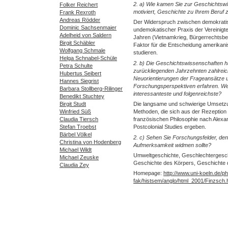
2. a) Wie kamen Sie zur Geschichtsw
Folker Reichert
motiviert, Geschichte zu Ihrem Beruf
Frank Rexroth
Andreas Rödder
Der Widerspruch zwischen demokrati
Dominic Sachsenmaier
undemokatischer Praxis der Vereinigt
Adelheid von Saldern
Jahren (Vietnamkrieg, Bürgerrechtsbe
Birgit Schäbler
Faktor für die Entscheidung amerikan
Wolfgang Schmale
studieren.
Helga Schnabel-Schüle
2. b) Die Geschichtswissenschaften h
Petra Schulte
zurückliegenden Jahrzehnten zahlrei
Hubertus Seibert
Neuorientierungen der Frageansätze 
Hannes Siegrist
Forschungsperspektiven erfahren. Welc
Barbara Stollberg-Rilinger
interessanteste und folgenreichste?
Benedikt Stuchtey
Birgit Studt
Die langsame und schwierige Umsetz
Winfried Süß
Methoden, die sich aus der Rezeption de
Claudia Tiersch
französischen Philosophie nach Alexa
Stefan Troebst
Postcolonial Studies ergeben.
Bärbel Völkel
2. c) Sehen Sie Forschungsfelder, de
Christina von Hodenberg
Aufmerksamkeit widmen sollte?
Michael Wildt
Umweltgeschichte, Geschlechtergeschic
Michael Zeuske
Geschichte des Körpers, Geschichte 
Claudia Zey
Homepage:
http://www.uni-koeln.de/phi
fak/histsem/anglo/html_2001/Finzsch.