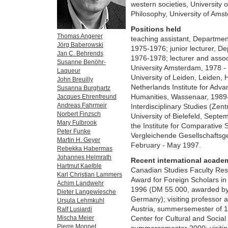
western societies, University
Philosophy, University of Ams
Positions held
Thomas Angerer
teaching assistant, Departmen
Jörg Baberowski
1975-1976; junior lecturer, De
Jan C. Behrends
1976-1978; lecturer and assoc
Susanne Benöhr-
University Amsterdam, 1978 - 
Laqueur
University of Leiden, Leiden, H
John Breuilly
Netherlands Institute for Adva
Susanna Burghartz
Humanities, Wassenaar, 1989-19
Jacques Ehrenfreund
Andreas Fahrmeir
Interdisciplinary Studies (Zent
Norbert Finzsch
University of Bielefeld, Septe
Mary Fulbrook
the Institute for Comparative S
Peter Funke
Vergleichende Gesellschaftsges
Martin H. Geyer
February - May 1997.
Rebekka Habermas
Johannes Helmrath
Recent international academ
Hartmut Kaelble
Canadian Studies Faculty Re
Karl Christian Lammers
Award for Foreign Scholars in
Achim Landwehr
1996 (DM 55.000, awarded by 
Dieter Langewiesche
Germany); visiting professor a
Ursula Lehmkuhl
Austria, summersemester of 19
Ralf Lusiardi
Center for Cultural and Social
Mischa Meier
Pierre Monnet