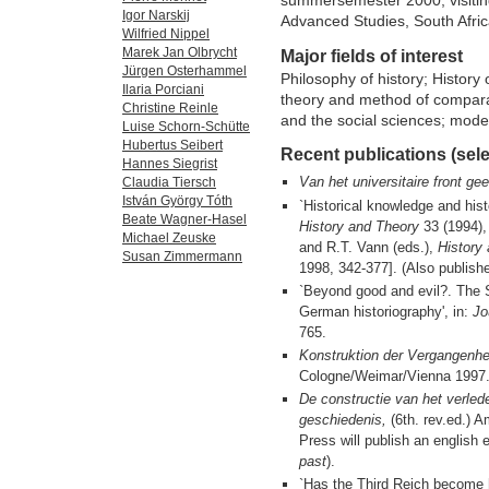
summersemester 2000; visiting 
Igor Narskij
Advanced Studies, South Afri
Wilfried Nippel
Marek Jan Olbrycht
Major fields of interest
Jürgen Osterhammel
Philosophy of history; History 
Ilaria Porciani
theory and method of comparati
Christine Reinle
and the social sciences; moder
Luise Schorn-Schütte
Hubertus Seibert
Recent publications (sele
Hannes Siegrist
Van het universitaire front ge
Claudia Tiersch
István György Tóth
`Historical knowledge and histor
Beate Wagner-Hasel
History and Theory
33 (1994), 
Michael Zeuske
and R.T. Vann (eds.),
History
Susan Zimmermann
1998, 342-377]. (Also publishe
`Beyond good and evil?. The
German historiography', in:
Jo
765.
Konstruktion der Vergangenhei
Cologne/Weimar/Vienna 1997
De constructie van het verlede
geschiedenis,
(6th. rev.ed.) 
Press will publish an english e
past
).
`Has the Third Reich become h