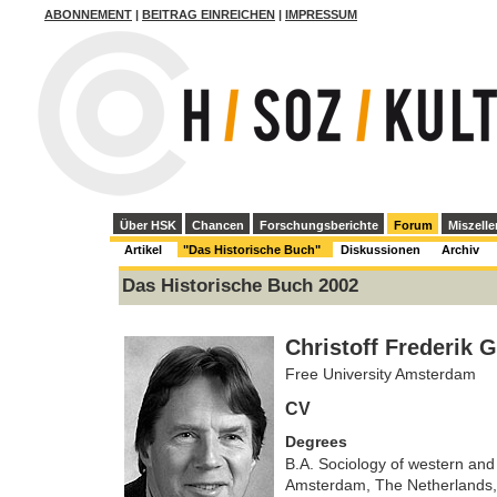
ABONNEMENT
|
BEITRAG EINREICHEN
|
IMPRESSUM
Über HSK
Chancen
Forschungsberichte
Forum
Miszelle
Artikel
"Das Historische Buch"
Diskussionen
Archiv
Das Historische Buch 2002
Christoff Frederik G
Free University Amsterdam
CV
Degrees
B.A. Sociology of western and 
Amsterdam, The Netherlands, 