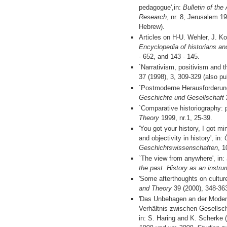
pedagogue',in:
Bulletin of the
Research
, nr. 8, Jerusalem 1
Hebrew).
Articles on H-U. Wehler, J. K
Encyclopedia of historians and
- 652, and 143 - 145.
`Narrativism, positivism and th
37 (1998), 3, 309-329 (also pu
`Postmoderne Herausforderung
Geschichte und Gesellschaft
2
`Comparative historiography: 
Theory
1999, nr.1, 25-39.
'You got your history, I got mi
and objectivity in history', in:
Geschichtswissenschaften
, 1
`The view from anywhere', in:
the past. History as an instru
'Some afterthoughts on culture 
and Theory
39 (2000), 348-36
'Das Unbehagen an der Modern
Verhältnis zwischen Gesellsch
in: S. Haring and K. Scherke 