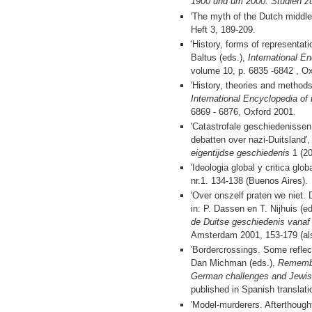
1900 und um 2000. Studien z
'The myth of the Dutch middle
Heft 3, 189-209.
'History, forms of representat
Baltus (eds.),
International E
volume 10, p. 6835 -6842 , Ox
'History, theories and methods
International Encyclopedia of
6869 - 6876, Oxford 2001.
'Catastrofale geschiedenissen
debatten over nazi-Duitsland',
eigentijdse geschiedenis
1 (20
'Ideologia global y critica globa
nr.1. 134-138 (Buenos Aires).
'Over onszelf praten we niet. D
in: P. Dassen en T. Nijhuis (e
de Duitse geschiedenis vanaf d
Amsterdam 2001, 153-179 (also
'Bordercrossings. Some reflect
Dan Michman (eds.),
Remembe
German challenges and Jewis
published in Spanish translati
'Model-murderers. Afterthough