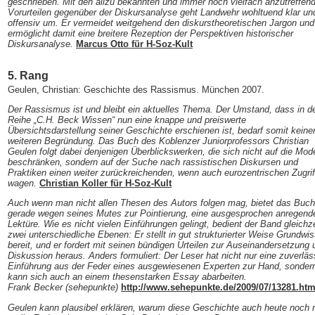
geschrieben. Mit den allzu bekannten und immer noch vielfach anzutreffen
Vorurteilen gegenüber der Diskursanalyse geht Landwehr wohltuend klar un
offensiv um. Er vermeidet weitgehend den diskurstheoretischen Jargon und
ermöglicht damit eine breitere Rezeption der Perspektiven historischer
Diskursanalyse.
Marcus Otto für H-Soz-Kult
5. Rang
Geulen, Christian: Geschichte des Rassismus. München 2007.
Der Rassismus ist und bleibt ein aktuelles Thema. Der Umstand, dass in d
Reihe „C.H. Beck Wissen“ nun eine knappe und preiswerte
Übersichtsdarstellung seiner Geschichte erschienen ist, bedarf somit keine
weiteren Begründung. Das Buch des Koblenzer Juniorprofessors Christian
Geulen folgt dabei denjenigen Überblickswerken, die sich nicht auf die Mod
beschränken, sondern auf der Suche nach rassistischen Diskursen und
Praktiken einen weiter zurückreichenden, wenn auch eurozentrischen Zugrif
wagen.
Christian Koller für H-Soz-Kult
Auch wenn man nicht allen Thesen des Autors folgen mag, bietet das Buch
gerade wegen seines Mutes zur Pointierung, eine ausgesprochen anregend
Lektüre. Wie es nicht vielen Einführungen gelingt, bedient der Band gleichze
zwei unterschiedliche Ebenen: Er stellt in gut strukturierter Weise Grundwi
bereit, und er fordert mit seinen bündigen Urteilen zur Auseinandersetzung 
Diskussion heraus. Anders formuliert: Der Leser hat nicht nur eine zuverläs
Einführung aus der Feder eines ausgewiesenen Experten zur Hand, sonder
kann sich auch an einem thesenstarken Essay abarbeiten.
Frank Becker (sehepunkte)
http://www.sehepunkte.de/2009/07/13281.htm
Geulen kann plausibel erklären, warum diese Geschichte auch heute noch n