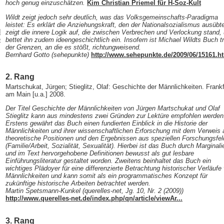
hoch genug einzuschätzen.
Kim Christian Priemel für H-Soz-Kult
Wildt zeigt jedoch sehr deutlich, was das Volksgemeinschafts-Paradigma
leistet: Es erklärt die Anziehungskraft, den der Nationalsozialismus ausübt
d
zeigt die innere Logik auf, die zwischen Verbrechen und Verlockung stand,
e
bettet ihn zudem ideengeschichtlich ein. Insofern ist Michael Wildts Buch t
der Grenzen, an die es stößt, richtungweisend.
Bernhard Gotto (sehepunkte)
http://www.sehepunkte.de/2009/06/15161.h
2. Rang
Martschukat, Jürgen; Stieglitz, Olaf: Geschichte der Männlichkeiten. Frankf
am Main [u.a.] 2008.
Der Titel Geschichte der Männlichkeiten von Jürgen Martschukat und Olaf
Stieglitz kann aus mindestens zwei Gründen zur Lektüre empfohlen werden
Erstens gewährt das Buch einen fundierten Einblick in die Historie der
Männlichkeiten und ihrer wissenschaftlichen Erforschung mit dem Verweis 
theoretische Positionen und den Ergebnissen aus speziellen Forschungsfel
(Familie/Arbeit, Sozialität, Sexualität). Hierbei ist das Buch durch Marginali
und im Text hervorgehobene Definitionen bewusst als gut lesbare
Einführungsliteratur gestaltet worden. Zweitens beinhaltet das Buch ein
wichtiges Plädoyer für eine differenzierte Betrachtung historischer Verläufe
Männlichkeiten und kann somit als ein programmatisches Konzept für
zukünftige historische Arbeiten betrachtet werden.
Martin Spetsmann-Kunkel (querelles-net, Jg. 10, Nr. 2 (2009))
http://www.querelles-net.de/index.php/qn/article/viewAr...
3. Rang