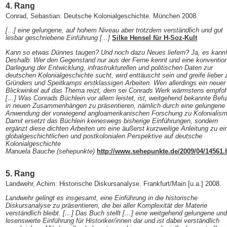
4. Rang
Conrad, Sebastian: Deutsche Kolonialgeschichte. München 2008.
[...] eine gelungene, auf hohem Niveau aber trotzdem verständlich und gut
lesbar geschriebene Einführung [...]
Silke Hensel für H-Soz-Kult
Kann so etwas Dünnes taugen? Und noch dazu Neues liefern? Ja, es kann
Deshalb: Wer den Gegenstand nur aus der Ferne kennt und eine konvention
Darlegung der Entwicklung, infrastrukturellen und politischen Daten zur
deutschen Kolonialgeschichte sucht, wird enttäuscht sein und greife lieber 
Gründers und Speitkamps erstklassigen Arbeiten. Wen allerdings ein neuer
Blickwinkel auf das Thema reizt, dem sei Conrads Werk wärmstens empfoh
[…] Was Conrads Büchlein vor allem leistet, ist, weitgehend bekannte Bef
in neuen Zusammenhängen zu präsentieren, nämlich durch eine gelungene
Anwendung der vorwiegend angloamerikanischen Forschung zu Kolonialism
Damit ersetzt das Büchlein keineswegs bisherige Einführungen, sondern
ergänzt diese dichten Arbeiten um eine äußerst kurzweilige Anleitung zu ei
globalgeschichtlichen und postkolonialen Perspektive auf deutsche
Kolonialgeschichte
Manuela Bauche (sehepunkte)
http://www.sehepunkte.de/2009/04/14561.
5. Rang
Landwehr, Achim: Historische Diskursanalyse. Frankfurt/Main [u.a.] 2008.
Landwehr gelingt es insgesamt, eine Einführung in die historische
Diskursanalyse zu präsentieren, die bei aller Komplexität der Materie
verständlich bleibt. […] Das Buch stellt […] eine weitgehend gelungene und
lesenswerte Einführung für Historiker/innen dar und ist dabei verständlich