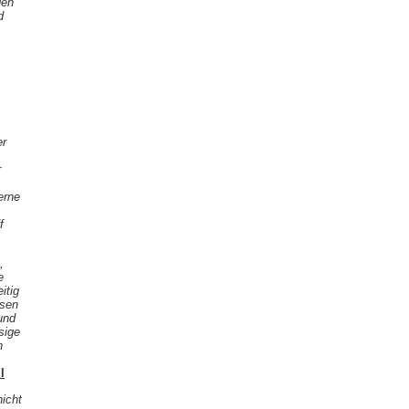
den
d
er
r
erne
f
,
e
itig
ssen
und
sige
n
l
icht