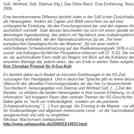
Süß, Winfried; Süß, Dietmar (Hg.): Das Dritte Reich. Eine Einführung. Mün
2008.
Eine bemerkenswerte Differenz besteht indes in der Süß’schen Zurückhalt
als Herausgeber. Anders als Caplan und Wildt verzichten sie auf eine
umfangreiche Einleitung, die den Forschungsstand dar- und den eigenen A
ausführlich vorstellt. Statt dessen bescheiden sie sich mit einem gerade ei
dreiseitigen Agendasetting, das jedoch mit Nachdruck eine multiperspektiv
Ausrichtung einfordert, die den Nationalsozialismus (a) als „Teil einer
europäischen Gewaltgeschichte der Moderne“, (b) mit einer zeitlich
verschobenen Schwerpunktsetzung auf das Radikalisierungsjahr 1939 in (c
sozial- und kulturgeschichtlicher Perspektive erfassen soll (S. 9-11). Die m
an- als ausformulierte Form stellt ein Wagnis mit Blick auf die Kohärenz de
einzelnen Beiträge dar, jedoch eines, das am Ende in weiten Teilen aufgeht
Kim Christian Priemel für H-Soz-Kult
Es besteht daher auch Bedarf an kürzeren Einführungen in die NS-Zeit,
sozusagen fürs Handgepäck. Und in deutscher Sprache gibt es keine bess
Übersicht des aktuellen Forschungsstandes als das hier zu besprechende
Taschenbuch, herausgegeben von Dietmar und Winfried Süß. […] Ziel des
Bandes, so erklären die beiden Herausgeber in ihrer kurzen Einleitung, ist d
Information "auf knappem Raum über zentrale Themen der NS-Geschichte.
Dabei gehe es "nicht um Vollständigkeit, sondern um die pointierte
Schwerpunktsetzung." […] Kurz gesagt: Als Einstieg in die Materie - vor al
für Studienanfänger und allgemein interessierte Leser - ist der Sammelband
ausgezeichnet und sehr zu empfehlen.
Nikolaus Wachsmann (sehepunkte)
http://www.sehepunkte.de/2009/03/14933.html