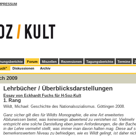
MPRESSUM
hungsberichte
Forum
Miszellen
Rezensionen
Tagungsberichte
Termine
Z
Buch"
Diskussionen
Archiv
ch 2009
Lehrbücher / Überblicksdarstellungen
Essay von Eckhardt Fuchs für H-Soz-Kult
1. Rang
Wildt, Michael: Geschichte des Nationalsozialismus. Göttingen 2008.
Ganz sicher gilt dies für Wildts Monographie, die eine Art erweitertes
Abiturwissen bietet, was keineswegs abwertend zu verstehen ist. Vielmehr
entspricht eine solche Darstellung eben jenen Anforderungen, die der Bache
in der Lehre vermehrt stellt, was immer man davon halten mag. Diese auf 
bemerkenswertem Niveau zu befriedigen, wie es Wildt gelingt, ist daher nic