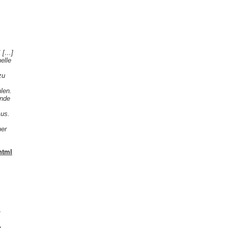
! […]
elle
zu
len.
unde
us.
ner
html