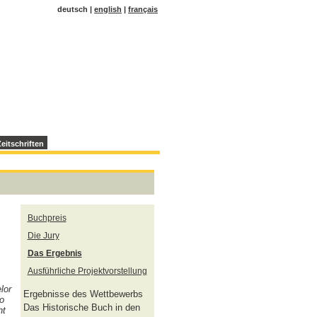
deutsch |
english
|
français
eitschriften
Buchpreis
Die Jury
Das Ergebnis
Ausführliche Projektvorstellung
lor
Ergebnisse des Wettbewerbs
so
Das Historische Buch in den
ht