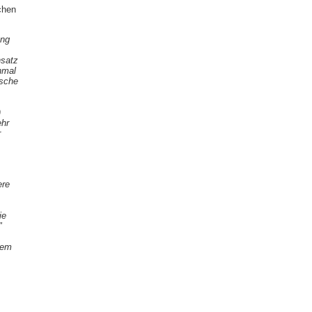
chen
ung
nsatz
nmal
ische
)
ehr
r
.
ere
ie
"
lem