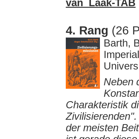
van_Laak-TAB
4. Rang
(26 P
Barth, 
Imperia
Univers
Neben d
Konstan
Charakteristik d
Zivilisierenden"
der meisten Beit