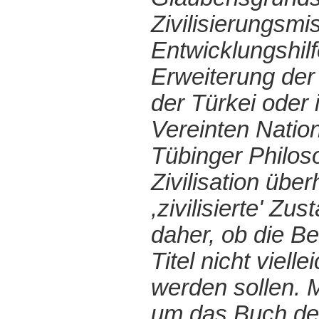
Zivilisierungsmi
Entwicklungshilf
Erweiterung der
der Türkei oder
Vereinten Nation
Tübinger Philoso
Zivilisation übe
,zivilisierte' Z
daher, ob die Be
Titel nicht viel
werden sollen. 
um das Buch de