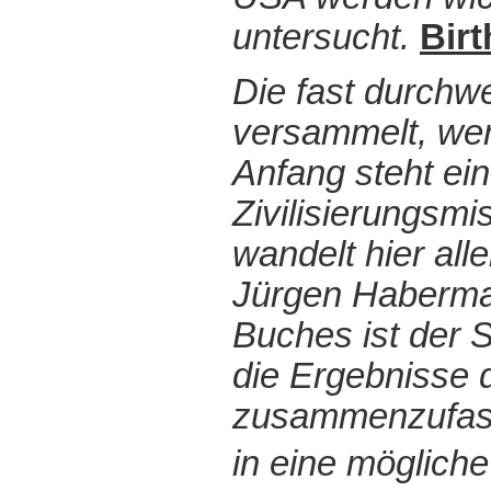
untersucht.
Birt
Die fast durchw
versammelt, we
Anfang steht ei
Zivilisierungsm
wandelt hier all
Jürgen Habermas
Buches ist der 
die Ergebnisse d
zusammenzufasse
in eine möglich