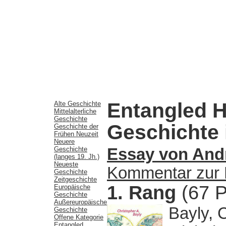
Entangled H
Alte Geschichte
Mittelalterliche
Geschichte
Geschichte 
Geschichte der
Frühen Neuzeit
Neuere
Geschichte
Essay von Andr
(langes 19. Jh.)
Neueste
Kommentar zur P
Geschichte
Zeitgeschichte
1. Rang
(67 P
Europäische
Geschichte
Außereuropäische
Bayly, 
Geschichte
Offene Kategorie
Entangled