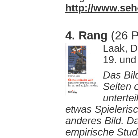
http://www.seh
4. Rang
(26 P
Laak, D
19. und
Das Bil
Seiten 
unterte
etwas Spieleris
anderes Bild. Da
empirische Stud