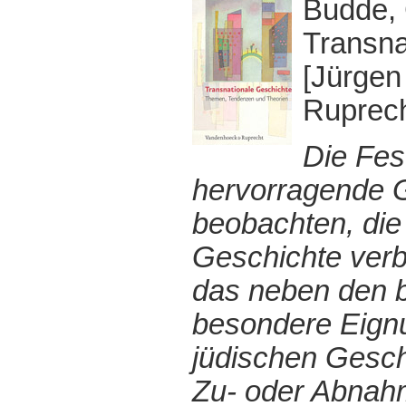
Budde, 
Transna
[Jürgen
Ruprech
Die Fest
hervorragende G
beobachten, die
Geschichte verb
das neben den b
besondere Eignu
jüdischen Geschi
Zu- oder Abnahm