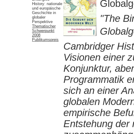
Globalg
History: nationale
und europäische
Geschichte in
"The Bi
globaler
Perspektive
Thematischer
Globalg
Schwerpunkt
2008
Publikumspreis
Cambridger Histo
Visionen einer z
Konjunktur, aber
Programmatik em
sich an einer A
globalen Moderne
empirische Befu
Entstehung der 