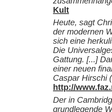
zusammenhängen
Kult
Heute, sagt Chri
der modernen Wel
sich eine herku
Die Universalges
Gattung. [...] D
einer neuen fin
Caspar Hirschi 
http://www.fa
Der in Cambridg
grundlegende We