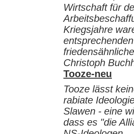
Wirtschaft für 
Arbeitsbeschaffu
Kriegsjahre war
entsprechenden 
friedensähnliche
Christoph Buchh
Tooze-neu
Tooze lässt kei
rabiate Ideolog
Slawen - eine w
dass es "die All
NS-Ideologen ..