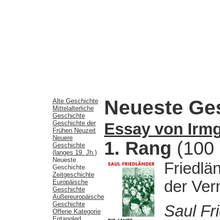
Neueste Ge
Alte Geschichte
Mittelalterliche
Geschichte
Geschichte der
Essay von Irmg
Frühen Neuzeit
Neuere
1. Rang
(100
Geschichte
(langes 19. Jh.)
Neueste
Friedlä
Geschichte
Zeitgeschichte
der Ver
Europäische
Geschichte
Außereuropäische
Geschichte
Saul Fr
Offene Kategorie
Entangled