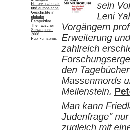
sein Vo
History: nationale
und europäische
Geschichte in
Leni Ya
globaler
Perspektive
Vorgängern profi
Thematischer
Schwerpunkt
2008
Erweiterung und
Publikumspreis
zahlreich ersch
Forschungsergeb
den Tagebüchern
Massenmords und 
Meilenstein.
Pet
Man kann Friedl
Judenfrage" nur 
zugleich mit ei