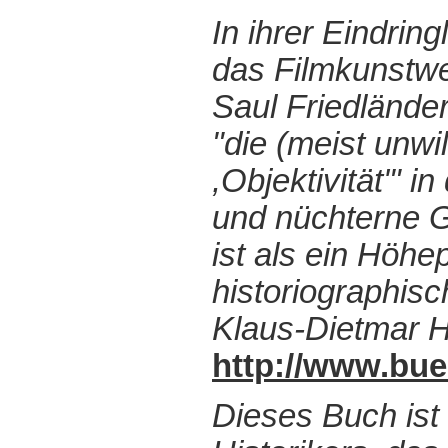
In ihrer Eindrin
das Filmkunstwe
Saul Friedländer
"die (meist unwi
,Objektivität'" i
und nüchterne 
ist als ein Höhe
historiographis
Klaus-Dietmar 
http://www.bu
Dieses Buch ist 