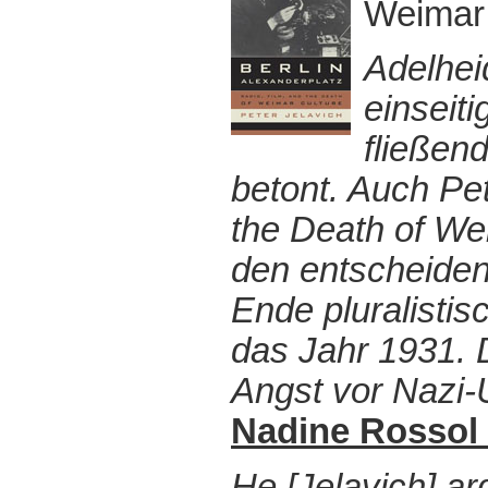
Weimar c
Adelhei
einseit
fließen
betont. Auch Pet
the Death of Wei
den entscheiden
Ende pluralistis
das Jahr 1931. 
Angst vor Nazi-
Nadine Rossol 
He [Jelavich] a