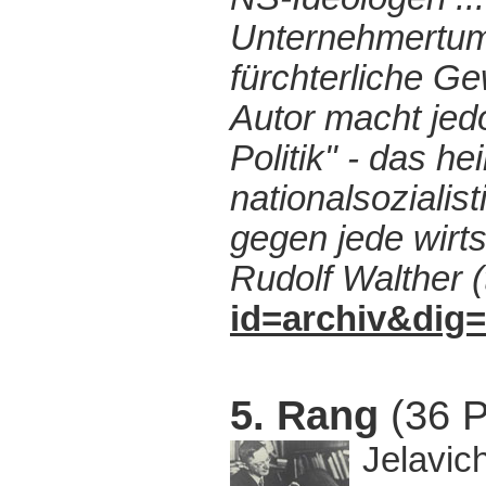
Unternehmertum"
fürchterliche Ge
Autor macht jedo
Politik" - das h
nationalsozialis
gegen jede wirt
Rudolf Walther 
id=archiv&dig=
5. Rang
(36 P
Jelavich