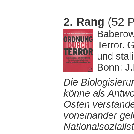
2. Rang
(52 P
Baberows
Terror. 
und stal
Bonn: J.
Die Biologisieru
könne als Antwor
Osten verstande
voneinander gele
Nationalsoziali