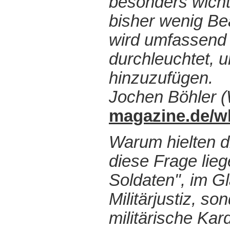
besonders wicht
bisher wenig Be
wird umfassend 
durchleuchtet, u
hinzuzufügen.
Jochen Böhler 
magazine.de/wla
Warum hielten d
diese Frage lie
Soldaten", im G
Militärjustiz, s
militärische Ka