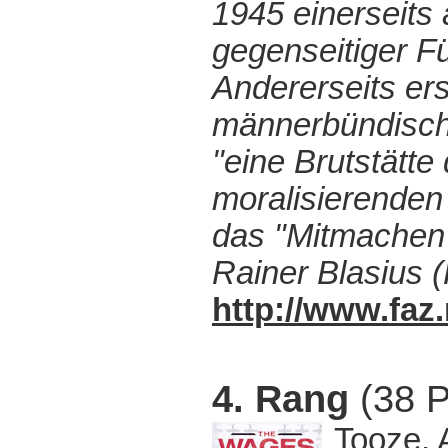
1945 einerseits a
gegenseitiger Fü
Andererseits er
männerbündisch
"eine Brutstätte
moralisierenden E
das "Mitmachen"
Rainer Blasius 
http://www.fa
4. Rang
(38 P
Tooze, 