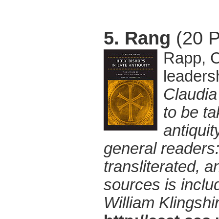
5. Rang
(20 P
Rapp, Cl
leadersh
Claudia
to be ta
antiquit
general readers:
transliterated, 
sources is inclu
William Klingsh