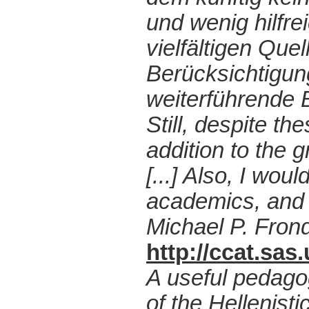
und wenig hilfre
vielfältigen Que
Berücksichtigung
weiterführende 
Still, despite th
addition to the 
[...] Also, I wou
academics, and n
Michael P. Fron
http://ccat.sa
A useful pedago
of the Hellenisti