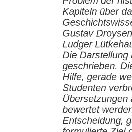
Problem der his
Kapiteln über d
Geschichtswisse
Gustav Droysen 
Ludger Lütkehau
Die Darstellung 
geschrieben. Di
Hilfe, gerade we
Studenten verbre
Übersetzungen a
bewertet werden.
Entscheidung, g
formulierte Ziel 