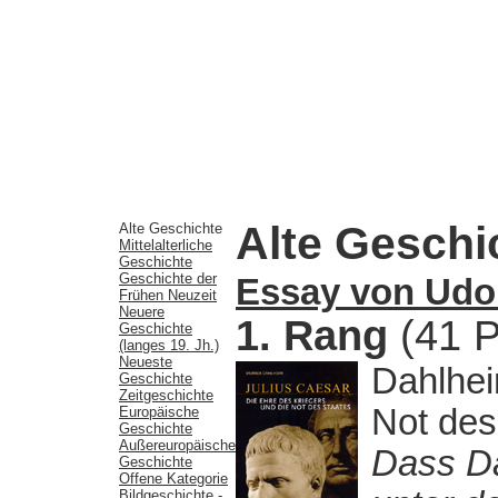
Alte Geschi
Alte Geschichte
Mittelalterliche
Geschichte
Geschichte der
Essay von Udo
Frühen Neuzeit
Neuere
1. Rang
(41 P
Geschichte
(langes 19. Jh.)
Neueste
Dahlhei
Geschichte
Zeitgeschichte
Not des
Europäische
Geschichte
Außereuropäische
Dass Da
Geschichte
Offene Kategorie
Bildgeschichte -