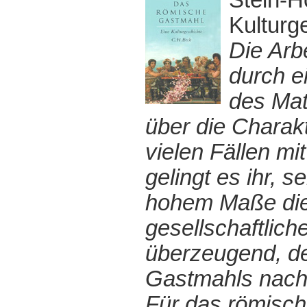
Stein-H
Kulturg
Die Arb
durch e
des Mat
über die Charakt
vielen Fällen mi
gelingt es ihr, 
hohem Maße die
gesellschaftlich
überzeugend, de
Gastmahls nach
Für das römisch