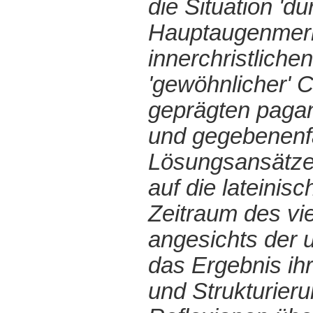
die Situation 'd
Hauptaugenmerk 
innerchristlich
'gewöhnlicher' 
geprägten pagan
und gegebenenfa
Lösungsansätze e
auf die lateinis
Zeitraum des vie
angesichts der 
das Ergebnis ih
und Strukturier