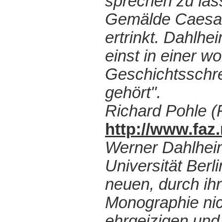
sprechen zu las
Gemälde Caesars 
ertrinkt. Dahlh
einst in einer 
Geschichtsschre
gehört".
Richard Pohle (
http://www.fa
Werner Dahlheim
Universität Berli
neuen, durch ihr
Monographie nic
ehrgeizigen und