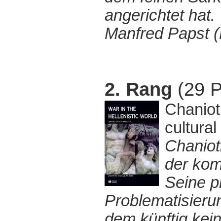
angerichtet hat.
Manfred Papst (
2. Rang
(29 P
Chanioti
cultura
Chaniot
der kom
Seine p
Problematisier
dem künftig kein