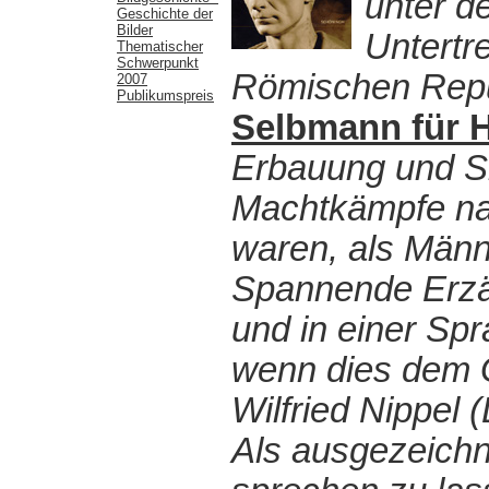
unter de
Geschichte der
Bilder
Untertr
Thematischer
Schwerpunkt
Römischen Repub
2007
Publikumspreis
Selbmann für H
Erbauung und Sin
Machtkämpfe nac
waren, als Männ
Spannende Erzä
und in einer Sp
wenn dies dem 
Wilfried Nippel 
Als ausgezeichne