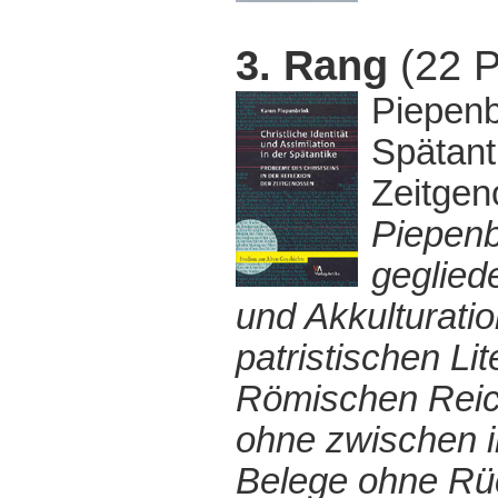
3. Rang
(22 P
Piepenbr
Spätant
Zeitgen
Piepenb
gegliede
und Akkulturatio
patristischen L
Römischen Reich
ohne zwischen i
Belege ohne Rü