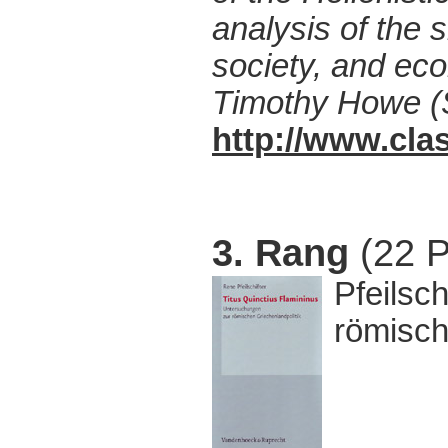
analysis of the s
society, and ec
Timothy Howe (S
http://www.cla
3. Rang
(22 P
Pfeilsc
römisch