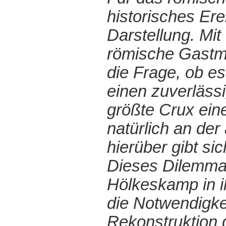
historisches Er
Darstellung. Mi
römische Gastmah
die Frage, ob e
einen zuverlässi
größte Crux ein
natürlich an d
hierüber gibt si
Dieses Dilemma k
Hölkeskamp in i
die Notwendigke
Rekonstruktion 