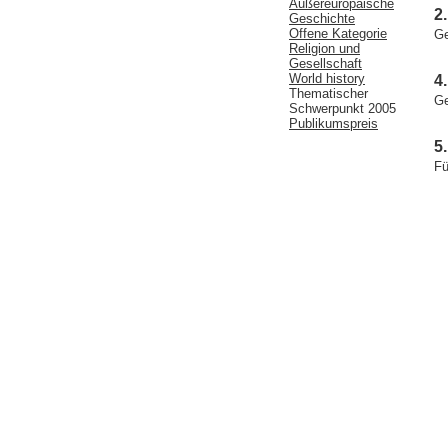
Außereuropäische
2
Geschichte
Offene Kategorie
Ge
Religion und
Gesellschaft
World history
4
Thematischer
Ge
Schwerpunkt 2005
Publikumspreis
5
Fü