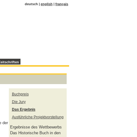
deutsch |
english
|
français
eitschriften
Buchpreis
Die Jury
Das Ergebnis
Ausführliche Projektvorstellung
e der
Ergebnisse des Wettbewerbs
Das Historische Buch in den