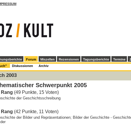
MPRESSUM
hungsberichte
Forum
Miszellen
Rezensionen
Tagungsberichte
Termine
Z
Buch"
Diskussionen
Archiv
ch 2003
hematischer Schwerpunkt 2005
. Rang
(49 Punkte, 15 Voten)
schichte der Geschichtsschreibung
. Rang
(42 Punkte, 11 Voten)
schichte der Bilder und Repräsentationen; Bilder der Geschichte - Geschicht
lder