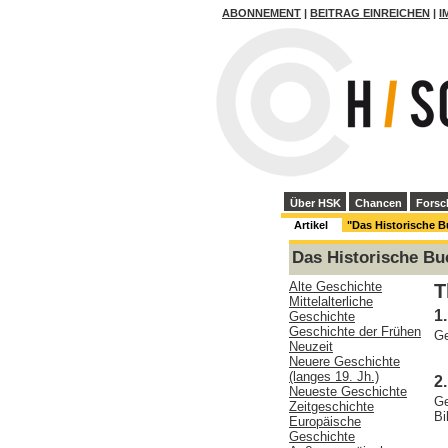
ABONNEMENT
|
BEITRAG EINREICHEN
|
I
Über HSK
Chancen
Forsc
Artikel
"Das Historische 
Das Historische Bu
Alte Geschichte
T
Mittelalterliche
1
Geschichte
Geschichte der Frühen
Ge
Neuzeit
Neuere Geschichte
(langes 19. Jh.)
2
Neueste Geschichte
Ge
Zeitgeschichte
Bi
Europäische
Geschichte