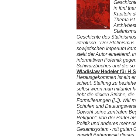
Geschichte
in fünf th
Kapiteln 
Thema ist 
Archivbes
Stalinism
Geschichte des Stalinismus
identisch. "Der Stalinismus 
sowjetischen Imperium kam 
stellt der Autor einleitend
informativen Polemik gege
Schwarzbuches und die so g
Wladislaw Hedeler für H-S
Herausgekommen ist ein eng
scheut, Stellung zu beziehen,
selbst wenn man mitunter h
liebt die dicken Striche, di
Formulierungen ([..]). Will
Schulen und Deutungsversu
Obwohl seine zentralen Beg
Religion", von der Partei al
Politik und anderes mehr d
Gesamtsystem - mit guten Gr
verwirft Baberowski dieses