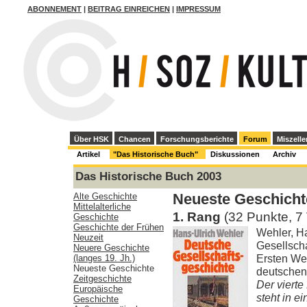
ABONNEMENT
|
BEITRAG EINREICHEN
|
IMPRESSUM
Über HSK
Chancen
Forschungsberichte
Forum
Miszelle
Artikel
"Das Historische Buch"
Diskussionen
Archiv
Das Historische Buch 2003
Alte Geschichte
Neueste Geschicht
Mittelalterliche
1. Rang
(32 Punkte, 7
Geschichte
Geschichte der Frühen
Wehler, H
Neuzeit
Gesellsch
Neuere Geschichte
Ersten Wel
(langes 19. Jh.)
Neueste Geschichte
deutschen
Zeitgeschichte
Der viert
Europäische
steht in e
Geschichte