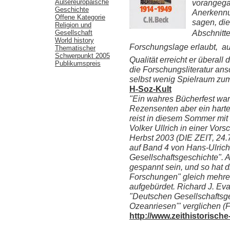
Außereuropäische
vorangega
Geschichte
Anerkennu
Offene Kategorie
sagen, die
Religion und
Abschnitte
Gesellschaft
World history
Forschungslage erlaubt,  
Thematischer
Schwerpunkt 2005
Qualität erreicht er überall 
Publikumspreis
die Forschungsliteratur ans
selbst wenig Spielraum zu
H-Soz-Kult
"Ein wahres Bücherfest wart
Rezensenten aber ein harte
reist in diesem Sommer mi
Volker Ullrich in einer Vor
Herbst 2003 (DIE ZEIT, 24.
auf Band 4 von Hans-Ulric
Gesellschaftsgeschichte". A
gespannt sein, und so hat d
Forschungen" gleich mehr
aufgebürdet. Richard J. Ev
"Deutschen Gesellschaftsge
Ozeanriesen'" verglichen (
http://www.zeithistorisch