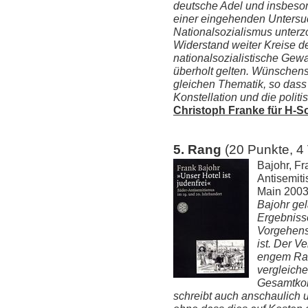
deutsche Adel und insbeson
einer eingehenden Untersu
Nationalsozialismus unter
Widerstand weiter Kreise d
nationalsozialistische Gewa
überholt gelten. Wünschens
gleichen Thematik, so dass 
Konstellation und die polit
Christoph Franke für H-S
5. Rang
(20 Punkte, 4
Bajohr, Fr
Antisemiti
Main 2003
Bajohr ge
Ergebniss
Vorgehensw
ist. Der Ve
engem Rau
vergleich
Gesamtkon
schreibt auch anschaulich u