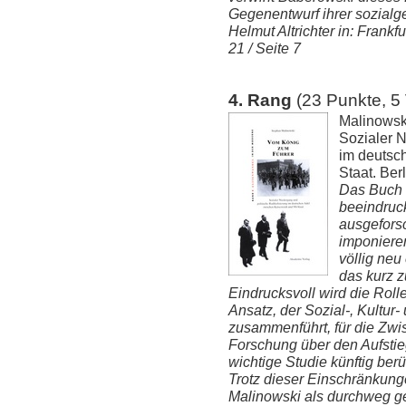
Gegenentwurf ihrer sozialges
Helmut Altrichter in: Frankf
21 / Seite 7
4. Rang
(23 Punkte, 5
Malinowsk
Sozialer N
im deutsc
Staat. Ber
Das Buch 
beeindruck
ausgeforsc
imponiere
völlig neu
das kurz 
Eindrucksvoll wird die Roll
Ansatz, der Sozial-, Kultur-
zusammenführt, für die Zwis
Forschung über den Aufstie
wichtige Studie künftig ber
Trotz dieser Einschränkunge
Malinowski als durchweg ge