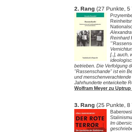
2. Rang
(27 Punkte, 5
Przyrembe
Reinheits
Nationalso
Alexandra 
Reinhard 
"'Rassens
Vernichtun
[..], auch,
ideologis
betrieben. Die Verfolgung 
"Rassenschande" ist ein Beis
und menschenverachtende 
Jahrhunderte entwickelte R
Wolfram Meyer zu Uptrup 
3. Rang
(25 Punkte, 8
Baberowski
Stalinism
Im übersich
geschriebe