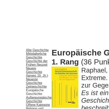
Europäische G
Alte Geschichte
Mittelalterliche
Geschichte
1. Rang
(36 Punk
Geschichte der
Frühen Neuzeit
Neuere
Raphael, 
Geschichte
(langes 19. Jh.)
Extreme.
Neueste
Geschichte
zur Gege
Zeitgeschichte
Europäische
Es ist ei
Geschichte
Außereuropäische
Geschicht
Geschichte
Offene Kategorie
beschreib
Religion und