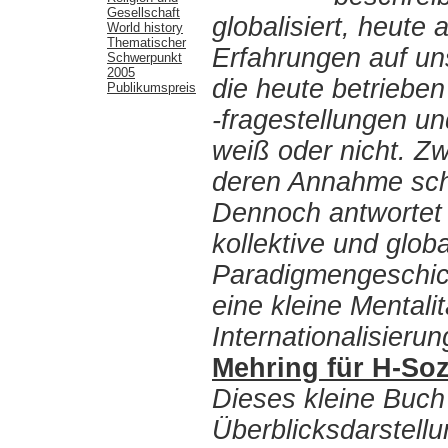
Gesellschaft
globalisiert, heute 
World history
Thematischer
Erfahrungen auf un
Schwerpunkt
2005
die heute betrieben
Publikumspreis
-fragestellungen un
weiß oder nicht. Zw
deren Annahme scho
Dennoch antwortet 
kollektive und glob
Paradigmengeschicht
eine kleine Mentali
Internationalisieru
Mehring für H-Soz
Dieses kleine Buch 
Überblicksdarstellu