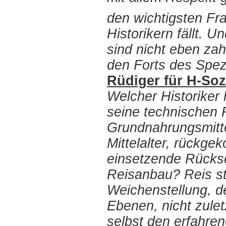
den wichtigsten Fr
Historikern fällt. U
sind nicht eben zah
den Forts des Spez
Rüdiger für H-Soz
Welcher Historiker
seine technischen 
Grundnahrungsmitte
Mittelalter, rückg
einsetzende Rücksch
Reisanbau? Reis st
Weichenstellung, d
Ebenen, nicht zuletz
selbst den erfahre