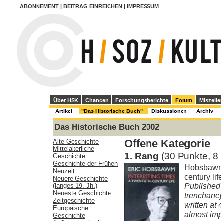
ABONNEMENT
|
BEITRAG EINREICHEN
|
IMPRESSUM
Über HSK
Chancen
Forschungsberichte
Forum
Miszelle
Artikel
"Das Historische Buch"
Diskussionen
Archiv
Das Historische Buch 2002
Alte Geschichte
Offene Kategorie
Mittelalterliche
1. Rang
(30 Punkte, 8
Geschichte
Geschichte der Frühen
Hobsbawm, 
Neuzeit
century li
Neuere Geschichte
Published 
(langes 19. Jh.)
Neueste Geschichte
trenchanc
Zeitgeschichte
written at 4
Europäische
almost imp
Geschichte