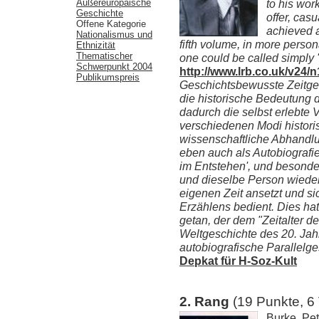
Außereuropäische
to his wor
Geschichte
offer, cas
Offene Kategorie
achieved a
Nationalismus und
fifth volume, in more persona
Ethnizität
Thematischer
one could be called simply 
Schwerpunkt 2004
http://www.lrb.co.uk/v24/
Publikumspreis
Geschichtsbewusste Zeitge
die historische Bedeutung 
dadurch die selbst erlebte 
verschiedenen Modi histori
wissenschaftliche Abhandlu
eben auch als Autobiografi
im Entstehen', und besonder
und dieselbe Person wieder
eigenen Zeit ansetzt und si
Erzählens bedient. Dies hat
getan, der dem "Zeitalter d
Weltgeschichte des 20. Jah
autobiografische Parallelges
Depkat für H-Soz-Kult
2. Rang
(19 Punkte, 6
Burke, Pe