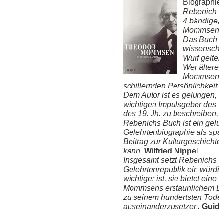
Biographi
Rebenich 
4 bändige
Mommsen-B
Das Buch d
wissensch
Wurf gelte
Wer älter
Mommsen ke
schillernden Persönlichkei
Dem Autor ist es gelungen
wichtigen Impulsgeber des W
des 19. Jh. zu beschreiben.
Rebenichs Buch ist ein gel
Gelehrtenbiographie als s
Beitrag zur Kulturgeschich
kann.
Wilfried Nippel
Insgesamt setzt Rebenichs 
Gelehrtenrepublik ein würd
wichtiger ist, sie bietet ei
Mommsens erstaunlichem L
zu seinem hundertsten Tode
auseinanderzusetzen.
Guid