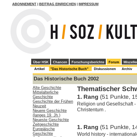
ABONNEMENT
|
BEITRAG EINREICHEN
|
IMPRESSUM
Über HSK
Chancen
Forschungsberichte
Forum
Miszelle
Artikel
"Das Historische Buch"
Diskussionen
Archiv
Das Historische Buch 2002
Alte Geschichte
Thematischer Sch
Mittelalterliche
1. Rang
(51 Punkte, 1
Geschichte
Geschichte der Frühen
Religion und Gesellschaft 
Neuzeit
Christentum .
Neuere Geschichte
(langes 19. Jh.)
Neueste Geschichte
Zeitgeschichte
1. Rang
(51 Punkte, 1
Europäische
Geschichte
World history - internationa