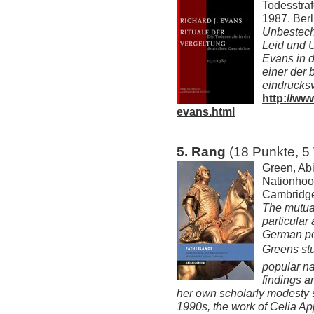
Todesstraf
1987. Berl
Unbestechl
Leid und U
Evans in 
einer der 
eindrucksv
http://ww
evans.html
5. Rang
(18 Punkte, 5
Green, Abi
Nationhoo
Cambridge
The mutual
particular
German pol
Greens st
popular na
findings ar
her own scholarly modesty su
1990s, the work of Celia Ap