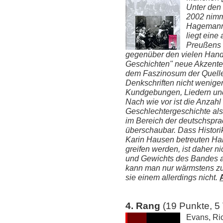
Unter den
2002 nimmt
Hagemann 
liegt eine
Preußens 
gegenüber den vielen Hand
Geschichten" neue Akzente
dem Faszinosum der Quellen
Denkschriften nicht weniger
Kundgebungen, Liedern und
Nach wie vor ist die Anzahl
Geschlechtergeschichte al
im Bereich der deutschspr
überschaubar. Dass Histori
Karin Hausen betreuten Hab
greifen werden, ist daher n
und Gewichts des Bandes 
kann man nur wärmstens zur
sie einem allerdings nicht.
4. Rang
(19 Punkte, 5
Evans, Ric