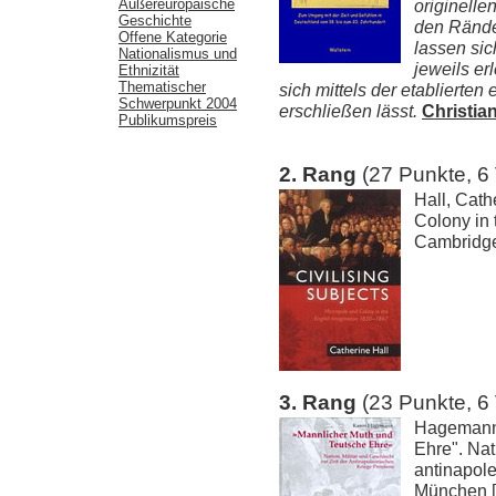
Außereuropäische
originell
Geschichte
den Rände
Offene Kategorie
lassen sic
Nationalismus und
jeweils er
Ethnizität
Thematischer
sich mittels der etablierte
Schwerpunkt 2004
erschließen lässt.
Christian
Publikumspreis
2. Rang
(27 Punkte, 6
Hall, Cath
Colony in 
Cambridge
3. Rang
(23 Punkte, 6
Hagemann,
Ehre". Nat
antinapol
München [