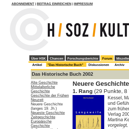
ABONNEMENT
|
BEITRAG EINREICHEN
|
IMPRESSUM
Über HSK
Chancen
Forschungsberichte
Forum
Miszelle
Artikel
"Das Historische Buch"
Diskussionen
Archiv
Das Historische Buch 2002
Alte Geschichte
Neuere Geschichte 
Mittelalterliche
1. Rang
(29 Punkte, 8
Geschichte
Geschichte der Frühen
Kessel, M
Neuzeit
und Gefüh
Neuere Geschichte
zum frühen
(langes 19. Jh.)
Neueste Geschichte
Verlag 20
Zeitgeschichte
Martina Ke
Europäische
vorgelegt,
Geschichte