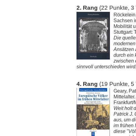
2. Rang
(22 Punkte, 3
Röckelein
Sachsen i
Mobilität u
Stuttgart:
Die quelle
modernen 
Ansätzen a
durch ein
zwischen 
sinnvoll unterschieden wird
4. Rang
(19 Punkte, 5
Geary, Pat
Mittelalte
Frankfurt/
Weit holt 
Patrick J.
aus, um d
im frühen 
diese "Vö