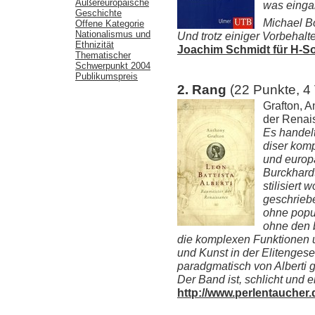
Außereuropäische
was eingan
Geschichte
Michael Bo
Offene Kategorie
Nationalismus und
Und trotz einiger Vorbehalte
Ethnizität
Joachim Schmidt für H-So
Thematischer
Schwerpunkt 2004
Publikumspreis
2. Rang
(22 Punkte, 4
Grafton, A
der Renais
Es handelt
diser komp
und europ
Burckhardt
stilisiert
geschriebe
ohne popul
ohne den b
die komplexen Funktionen u
und Kunst in der Elitengese
paradgmatisch von Alberti 
Der Band ist, schlicht und e
http://www.perlentaucher