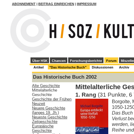
ABONNEMENT
|
BEITRAG EINREICHEN
|
IMPRESSUM
Über HSK
Chancen
Forschungsberichte
Forum
Miszelle
Artikel
"Das Historische Buch"
Diskussionen
Archiv
Das Historische Buch 2002
Alte Geschichte
Mittelalterliche Ge
Mittelalterliche
1. Rang
(31 Punkte, 6
Geschichte
Geschichte der Frühen
Borgolte, 
Neuzeit
1050-1250.
Neuere Geschichte
Das Buch 
(langes 19. Jh.)
Neueste Geschichte
Verlust be
Zeitgeschichte
werden, l
Europäische
Reihe und
Geschichte