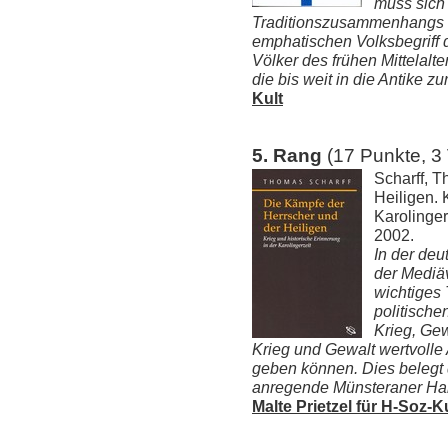
muss sich
Traditionszusammenhangs b
emphatischen Volksbegriff d
Völker des frühen Mittelal
die bis weit in die Antike z
Kult
5. Rang
(17 Punkte, 3
Scharff, 
Heiligen. 
Karolinger
2002.
In der deu
der Mediäv
wichtiges 
politische
Krieg, Ge
Krieg und Gewalt wertvolle
geben können. Dies belegt 
anregende Münsteraner Habil
Malte Prietzel für H-Soz-K