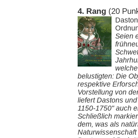
4. Rang
(20 Punk
Daston
Ordnun
Seien e
frühneu
Schwefe
Jahrhu
welche
belustigten: Die O
respektive Erforsc
Vorstellung von de
liefert Dastons un
1150-1750" auch e
Schließlich marki
dem, was als natür
Naturwissenschaft 