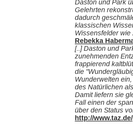
Daston und Park ü
Gelehrten rekonstru
dadurch geschmäle
klassischen Wisse
Wissensfelder wie 
Rebekka Haberm
[..] Daston und Pa
zunehmenden Entza
frappierend kaltbl
die "Wundergläubig
Wunderwelten ein,
des Natürlichen al
Damit liefern sie g
Fall einen der sp
über den Status v
http://www.taz.de