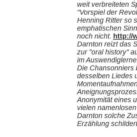
weit verbreiteten S
"Vorspiel der Revol
Henning Ritter so s
emphatischen Sinn 
noch nicht.
http:/
Darnton reizt das 
zur "oral history" 
im Auswendiglernen
Die Chansonniers 
desselben Liedes u
Momentaufnahmen i
Aneignungsprozess.
Anonymität eines u
vielen namenlosen 
Darnton solche Zu
Erzählung schildert