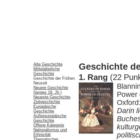
Geschichte de
Alte Geschichte
Mittelalterliche
Geschichte
1. Rang
(22 Punk
Geschichte der Frühen
Neuzeit
Blannin
Neuere Geschichte
(langes 19. Jh.)
Power 
Neueste Geschichte
Oxford:
Zeitgeschichte
Europäische
Darin l
Geschichte
Außereuropäische
Buches
Geschichte
Offene Kategorie
kulturg
Nationalismus und
politi
Ethnizität
Thematischer