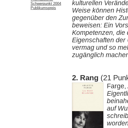
kulturellen Veränd
Schwerpunkt 2004
Publikumspreis
Weise können Histo
gegenüber den Zum
beweisen: Ein Vors
Kompetenzen, die d
Eigenschaften der
vermag und so me
zugänglich machen
2. Rang
(21 Punk
Farge, 
Eigentl
beinah
auf Wu
schreib
worden