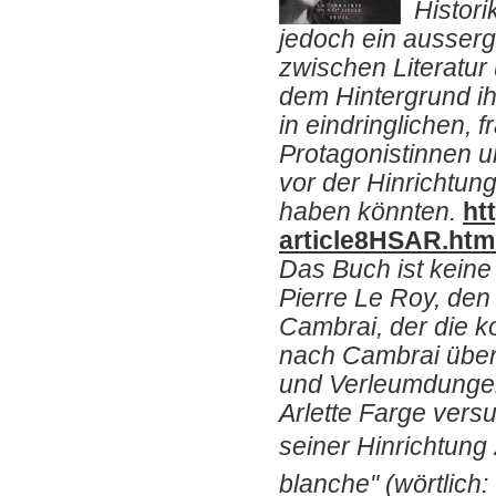
Histori
jedoch ein ausser
zwischen Literatur
dem Hintergrund ih
in eindringlichen, 
Protagonistinnen u
vor der Hinrichtun
haben könnten.
ht
article8HSAR.htm
Das Buch ist keine
Pierre Le Roy, de
Cambrai, der die 
nach Cambrai über
und Verleumdungen
Arlette Farge versu
seiner Hinrichtung 
blanche" (wörtlich: