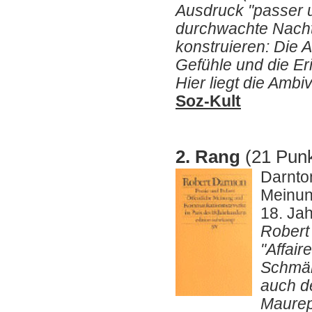
Ausdruck "passer un
durchwachte Nacht 
konstruieren: Die Au
Gefühle und die E
Hier liegt die Amb
Soz-Kult
2. Rang
(21 Punk
Darnton
Meinun
18. Ja
Robert 
"Affair
Schmäh
auch d
Maurepa