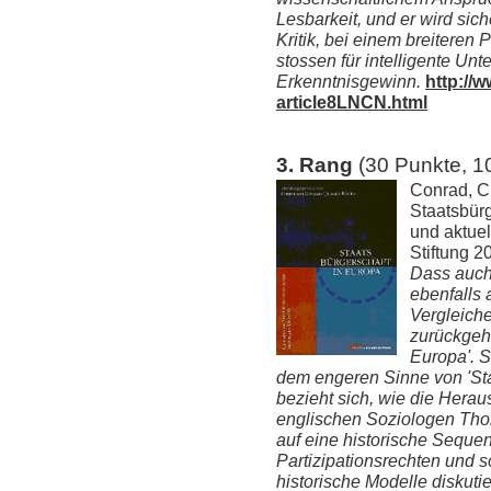
Lesbarkeit, und er wird sic
Kritik, bei einem breitere
stossen für intelligente Unt
Erkenntnisgewinn.
http://
article8LNCN.html
3. Rang
(30 Punkte, 1
Conrad, Ch
Staatsbürg
und aktue
Stiftung 2
Dass auch 
ebenfalls 
Vergleich
zurückgeh
Europa'. S
dem engeren Sinne von 'Sta
bezieht sich, wie die Herau
englischen Soziologen Tho
auf eine historische Sequen
Partizipationsrechten und 
historische Modelle diskuti