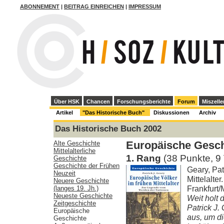
ABONNEMENT
|
BEITRAG EINREICHEN
|
IMPRESSUM
Über HSK
Chancen
Forschungsberichte
Forum
Miszelle
Artikel
"Das Historische Buch"
Diskussionen
Archiv
Das Historische Buch 2002
Alte Geschichte
Europäische Gesch
Mittelalterliche
1. Rang
(38 Punkte, 9
Geschichte
Geschichte der Frühen
Geary, Pat
Neuzeit
Mittelalte
Neuere Geschichte
Frankfurt/
(langes 19. Jh.)
Neueste Geschichte
Weit holt 
Zeitgeschichte
Patrick J.
Europäische
aus, um d
Geschichte