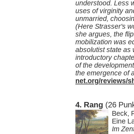
understood. Less we
uses of virginity 
unmarried, choosing
(Here Strasser's wo
she argues, the flips
mobilization was eq
absolutist state as
introductory chapter
of the development
the emergence of a
net.org/reviews/s
4. Rang
(26 Punk
Beck, 
Eine L
Im Zen