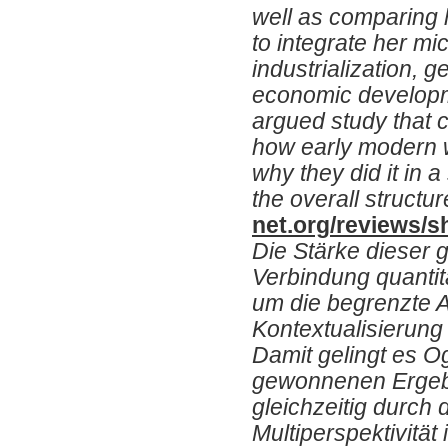
well as comparing h
to integrate her mi
industrialization, g
economic developme
argued study that c
how early modern 
why they did it in a
the overall structu
net.org/reviews/s
Die Stärke dieser gu
Verbindung quantit
um die begrenzte A
Kontextualisierung
Damit gelingt es O
gewonnenen Ergebni
gleichzeitig durch 
Multiperspektivitä