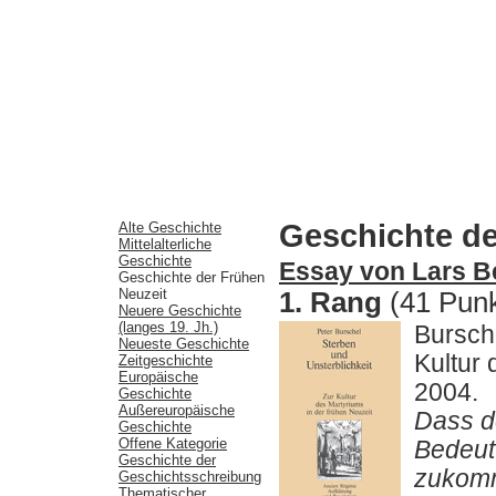
Geschichte de
Alte Geschichte
Mittelalterliche
Geschichte
Essay von Lars Be
Geschichte der Frühen
Neuzeit
1. Rang
(41 Punk
Neuere Geschichte
(langes 19. Jh.)
Bursche
Neueste Geschichte
Kultur
Zeitgeschichte
Europäische
2004.
Geschichte
Außereuropäische
Dass d
Geschichte
Offene Kategorie
Bedeut
Geschichte der
zukommt
Geschichtsschreibung
Thematischer