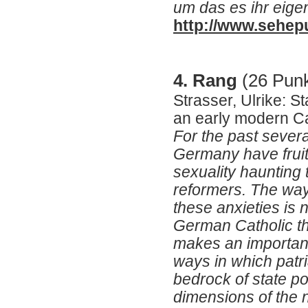
um das es ihr eigen
http://www.sehepu
4. Rang
(26 Punk
Strasser, Ulrike: Sta
an early modern Ca
For the past sever
Germany have fruitf
sexuality haunting 
reformers. The way
these anxieties is 
German Catholic th
makes an important
ways in which patr
bedrock of state p
dimensions of the 