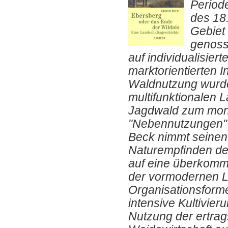
Period
des 18.
Gebiet 
genoss
auf individualisie
marktorientierten I
Waldnutzung wurd
multifunktionalen 
Jagdwald zum mono
"Nebennutzungen" b
Beck nimmt seinen
Naturempfinden der
auf eine überkomme
der vormodernen La
Organisationsform
intensive Kultivier
Nutzung der ertrag