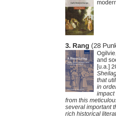
modern
3. Rang
(28 Punk
Ogilvie
and soc
[u.a.] 
Sheilag
that ut
in orde
impact
from this meticulou
several important t
rich historical li