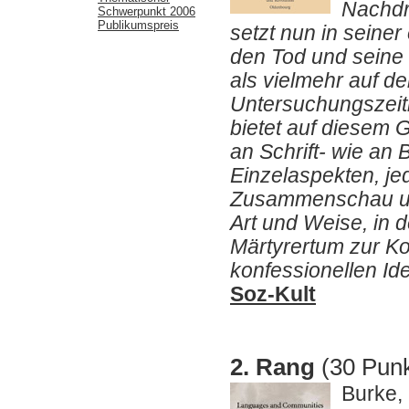
Nachdr
Schwerpunkt 2006
Publikumspreis
setzt nun in seine
den Tod und seine 
als vielmehr auf d
Untersuchungszeitr
bietet auf diesem G
an Schrift- wie an 
Einzelaspekten, je
Zusammenschau unt
Art und Weise, in 
Märtyrertum zur Ko
konfessionellen Ide
Soz-Kult
2. Rang
(30 Punk
Burke,